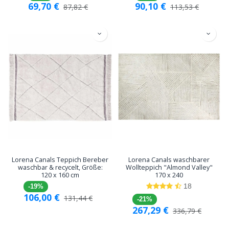
69,70
€
90,10
€
87,82
€
113,53
€
Lorena Canals Teppich Bereber
Lorena Canals waschbarer
waschbar & recycelt, Größe:
Wollteppich "Almond Valley"
120 x 160 cm
170 x 240
18
-19%
106,00
€
131,44
€
-21%
267,29
€
336,79
€