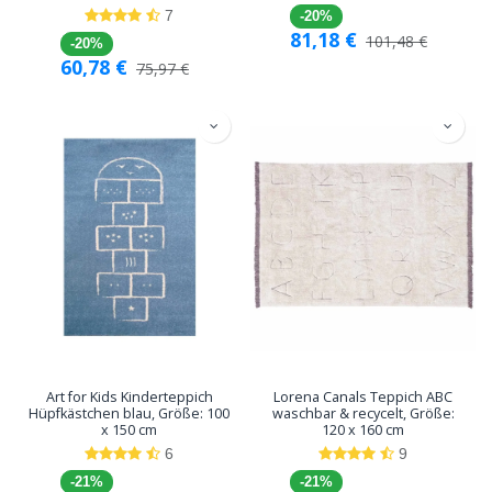
7
-20%
81,18
€
101,48
€
-20%
60,78
€
75,97
€
Art for Kids Kinderteppich
Lorena Canals Teppich ABC
Hüpfkästchen blau, Größe: 100
waschbar & recycelt, Größe:
x 150 cm
120 x 160 cm
6
9
-21%
-21%