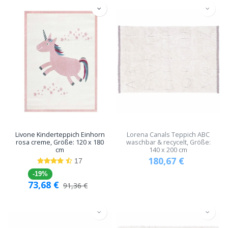
Livone Kinderteppich Einhorn
Lorena Canals Teppich ABC
rosa creme, Größe: 120 x 180
waschbar & recycelt, Größe:
cm
140 x 200 cm
180,67
€
17
-19%
73,68
€
91,36
€