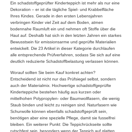
Ein schadstoffgeprüfter Kinderteppich ist mehr als nur eine
Dekoration – er ist die tägliche Spiel- und Krabbelfläche
Ihres Kindes. Gerade in den ersten Lebensjahren
verbringen Kinder viel Zeit auf dem Boden, atmen
bodennahe Raumluft ein und nehmen oft Stoffe über die
Haut auf. Deshalb hat sich in den letzten Jahren ein starkes
Bewusstsein für emissionsarme und geprüfte Materialien
entwickelt. Die 23 Artikel in dieser Kategorie durchlaufen
alle entsprechende Prüfverfahren, sodass Sie sich auf eine
deutlich reduzierte Schadstoffbelastung verlassen können.
Worauf sollten Sie beim Kauf konkret achten?
Entscheidend ist nicht nur das Prüfsiegel selbst, sondern
auch der Materialmix. Hochwertige schadstoffgeprüfte
Kinderteppiche bestehen häufig aus kurzen oder
mittelhohen Polypropylen- oder Baumwollfasern, die wenig
Staub binden und leicht zu reinigen sind. Naturfasern wie
Schurwolle können ebenfalls schadstoffgeprüft sein,
benötigen aber eine spezielle Pflege, damit sie fusselfrei
bleiben. Ein weiterer Punkt: Die Teppichrückseite sollte
rutschfest sein, besonders wenn der Teppich auf glatten