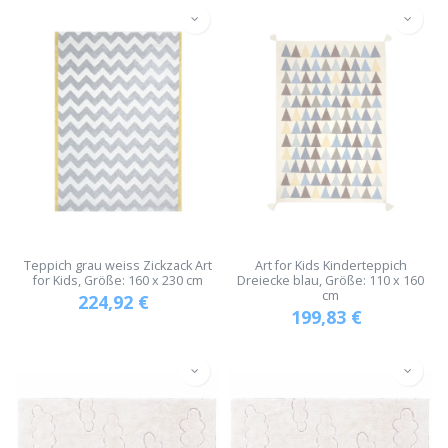
Teppich grau weiss Zickzack Art
Art for Kids Kinderteppich
for Kids, Größe: 160 x 230 cm
Dreiecke blau, Größe: 110 x 160
cm
224,92
€
199,83
€