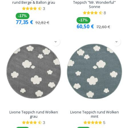
rund Berge & Ballon grau
Teppich "Mr. Wonderful"
Sonne
3
8
-17%
-17%
77,35
€
92,82
€
60,50
€
72,60
€
Livone Teppich rund Wolken
Livone Teppich rund Wolken
grau
mint
3
5