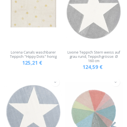
Lorena Canals waschbarer
Livone Teppich Stern weiss auf
Teppich "Hippy Dots" honig
grau rund, Teppichgrösse: Ø
160 cm
125,21
€
124,59
€