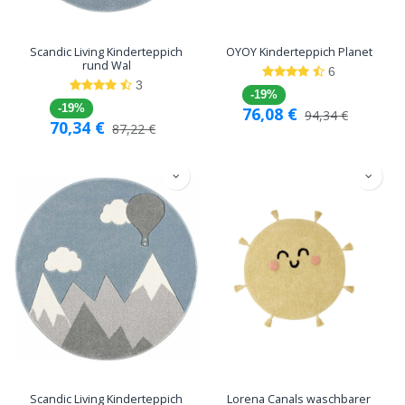
Scandic Living Kinderteppich
OYOY Kinderteppich Planet
rund Wal
6
3
-19%
-19%
76,08
€
94,34
€
70,34
€
87,22
€
Scandic Living Kinderteppich
Lorena Canals waschbarer