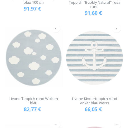
blau 100 cm
Teppich "Bubbly Natural" rosa
rund
91,97
€
91,60
€
Livone Teppich rund Wolken
Livone Kinderteppich rund
blau
Anker blau weiss
82,77
€
66,05
€