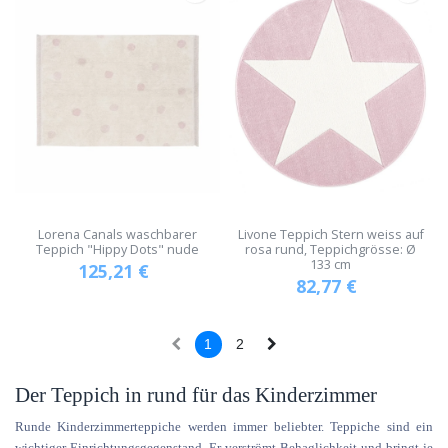
Lorena Canals waschbarer
Livone Teppich Stern weiss auf
Teppich "Hippy Dots" nude
rosa rund, Teppichgrösse: Ø
133 cm
125,21
€
82,77
€
1
2
Der Teppich in rund für das Kinderzimmer
Runde Kinderzimmerteppiche werden immer beliebter. Teppiche sind ein
wichtiger Einrichtungsgegenstand. Er verströmt Behaglichkeit und bringt je