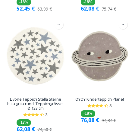
-18%
-18%
52,45
€
62,08
€
63,99
€
75,74
€
Livone Teppich Stella Sterne
OYOY Kinderteppich Planet
blau grau rund, Teppichgrösse:
3
Ø 133 cm
-19%
3
76,08
€
94,34
€
-17%
62,08
€
74,50
€