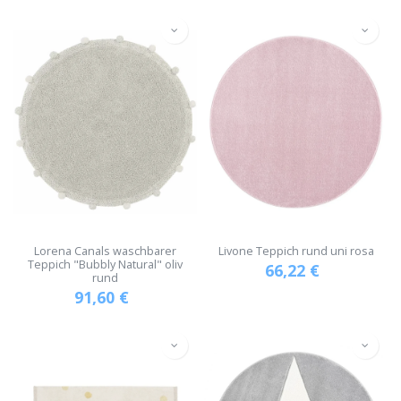
Lorena Canals waschbarer
Livone Teppich rund uni rosa
Teppich "Bubbly Natural" oliv
66,22
€
rund
91,60
€