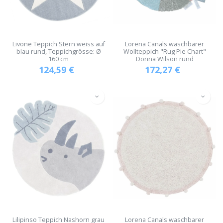
Livone Teppich Stern weiss auf
Lorena Canals waschbarer
blau rund, Teppichgrösse: Ø
Wollteppich "Rug Pie Chart"
160 cm
Donna Wilson rund
124,59
€
172,27
€
Lilipinso Teppich Nashorn grau
Lorena Canals waschbarer