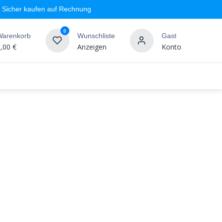
Sicher kaufen auf Rechnung
0
Warenkorb
Wunschliste
Gast
,00
€
Anzeigen
Konto
geschäft
Markenshops
Wandgestaltung
%SALE