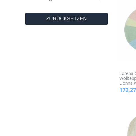
ZURÜCKSETZEN
Lorena 
Wolltepp
Donna W
172,27