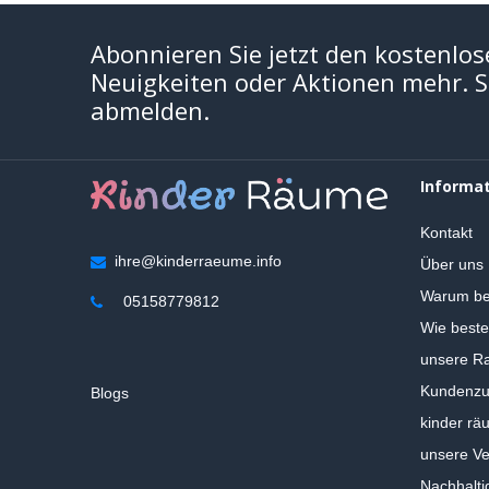
Abonnieren Sie jetzt den kostenlos
Neuigkeiten oder Aktionen mehr. Si
abmelden.
Informa
Kontakt
ihre@kinderraeume.info
Über uns
Warum be
05158779812
Wie beste
unsere Ra
Kundenzuf
Blogs
kinder rä
unsere V
Nachhalti