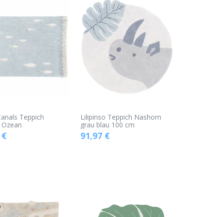
anals Teppich
Lilipinso Teppich Nashorn
& Ozean
grau blau 100 cm
€
91,97
€