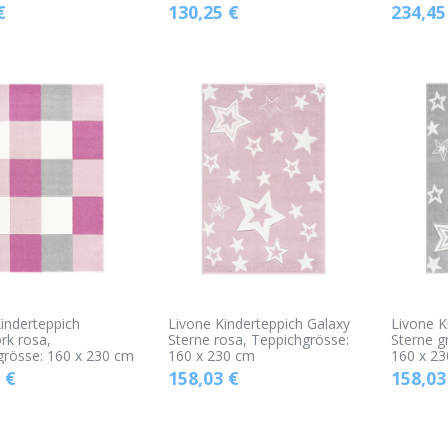
€
130,25
€
234,45
inderteppich
Livone Kinderteppich Galaxy
Livone K
rk rosa,
Sterne rosa, Teppichgrösse:
Sterne g
grösse: 160 x 230 cm
160 x 230 cm
160 x 2
€
158,03
€
158,03