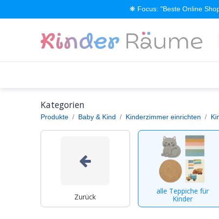
Zum Inhalt springen
❋ Focus: "Beste Online Shop
Alle Produkte
Kinderzimmer einrichten
Kategorien
Produkte
Baby & Kind
Kinderzimmer einrichten
Ki
alle Teppiche für
Zurück
Kinder