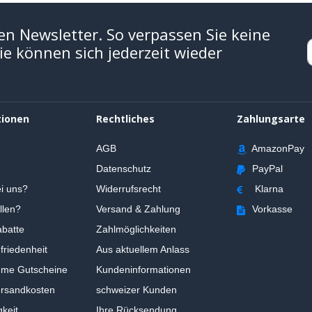
en Newsletter. So verpassen Sie keine
e können sich jederzeit wieder
tionen
Rechtliches
Zahlungsarte
AGB
AmazonPay
Datenschutz
PayPal
i uns?
Widerrufsrecht
Klarna
llen?
Versand & Zahlung
Vorkasse
batte
Zahlmöglichkeiten
riedenheit
Aus aktuellem Anlass
ume Gutscheine
Kundeninformationen
ersandkosten
schweizer Kunden
gkeit
Ihre Rücksendung