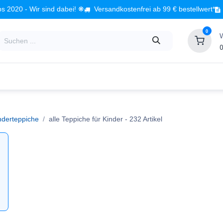
s 2020 - Wir sind dabei! ❋
Versandkostenfrei ab 99 € bestellwert*
0
0
Babyzimmer
Spielzeug
Kindermöbel
Fach
nderteppiche
alle Teppiche für Kinder
- 232 Artikel