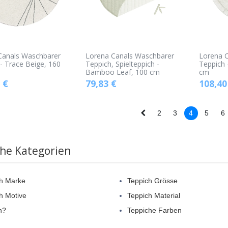
Canals Waschbarer
Lorena Canals Waschbarer
Lorena 
- Trace Beige, 160
Teppich, Spielteppich -
Teppich
Bamboo Leaf, 100 cm
cm
€
79,83
€
108,40
2
3
4
5
6
che Kategorien
h Marke
Teppich Grösse
h Motive
Teppich Material
n?
Teppiche Farben