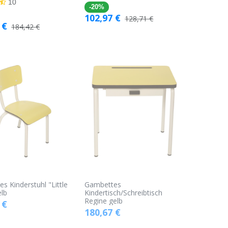
10
-20%
102,97
€
128,71
€
€
184,42
€
s Kinderstuhl "Little
Gambettes
elb
Kindertisch/Schreibtisch
Regine gelb
€
180,67
€