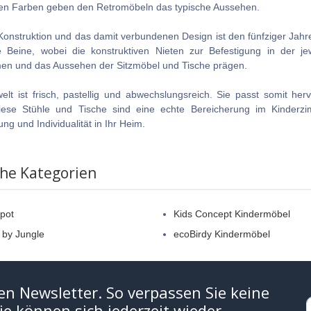
en Farben geben den Retromöbeln das typische Aussehen.
Konstruktion und das damit verbundenen Design ist den fünfziger Jah
e Beine, wobei die konstruktiven Nieten zur Befestigung in der je
n und das Aussehen der Sitzmöbel und Tische prägen.
elt ist frisch, pastellig und abwechslungsreich. Sie passt somit her
iese Stühle und Tische sind eine echte Bereicherung im Kinderz
ng und Individualität in Ihr Heim.
che Kategorien
pot
Kids Concept Kindermöbel
 by Jungle
ecoBirdy Kindermöbel
en Newsletter. So verpassen Sie keine
e können sich jederzeit wieder