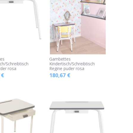
es
Gambettes
sch/Schreibtisch
Kindertisch/Schreibtisch
der rosa
Regine puder rosa
€
180,67
€