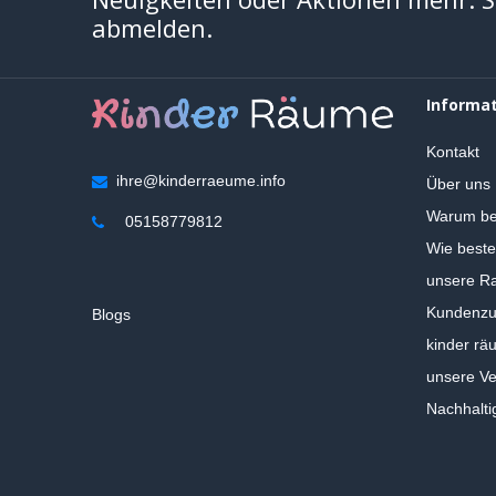
abmelden.
Informa
Kontakt
ihre@kinderraeume.info
Über uns
Warum be
05158779812
Wie beste
unsere Ra
Kundenzuf
Blogs
kinder rä
unsere V
Nachhalti