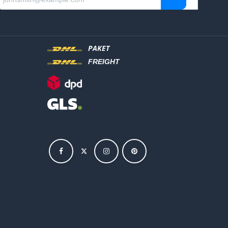
PAKET
FREIGHT