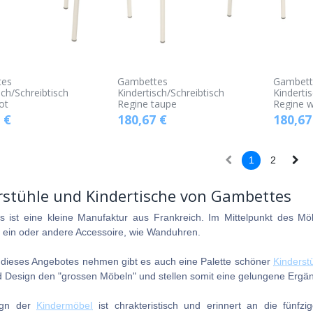
tes
Gambettes
Gambett
sch/Schreibtisch
Kindertisch/Schreibtisch
Kinderti
ot
Regine taupe
Regine w
€
180,67
€
180,67
1
2
rstühle und Kindertische von Gambettes
 ist eine kleine Manufaktur aus Frankreich. Im Mittelpunkt des Möb
 ein oder andere Accessoire, wie Wanduhren.
 dieses Angebotes nehmen gibt es auch eine Palette schöner
Kinderst
 Design den "grossen Möbeln" und stellen somit eine gelungene Ergä
ign der
Kindermöbel
ist chrakteristisch und erinnert an die fünfz