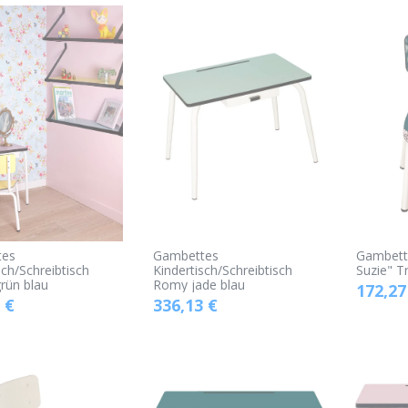
tes
Gambettes
Gambette
sch/Schreibtisch
Kindertisch/Schreibtisch
Suzie" T
rün blau
Romy jade blau
172,27
€
336,13
€