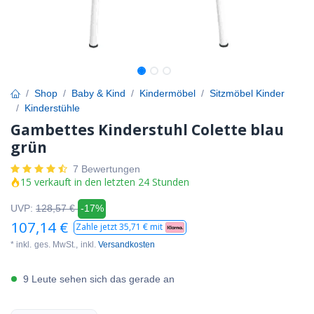
Shop
Baby & Kind
Kindermöbel
Sitzmöbel Kinder
Kinderstühle
Gambettes Kinderstuhl Colette blau
grün
7 Bewertungen
15 verkauft in den letzten 24 Stunden
UVP:
128,57
€
-17%
107,14
€
Zahle jetzt
35,71
€ mit
* inkl.
ges. MwSt.,
inkl.
Versandkosten
9 Leute sehen sich das gerade an