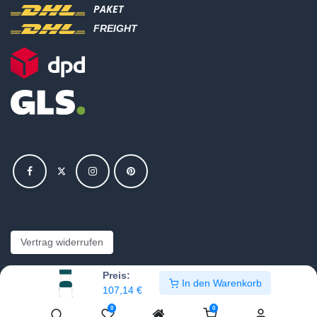
PAKET
FREIGHT
Vertrag widerrufen
Preis:
In den Warenkorb
Copyright © Hajus AG - Alle Rechte vorbehalten
107,14
€
0
0
Bearbeite Einstellungen