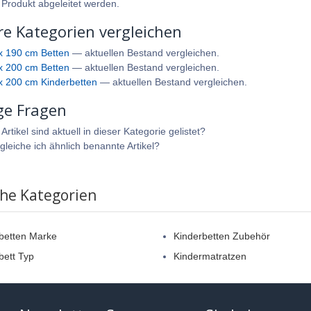
 Produkt abgeleitet werden.
re Kategorien vergleichen
x 190 cm Betten
— aktuellen Bestand vergleichen.
x 200 cm Betten
— aktuellen Bestand vergleichen.
x 200 cm Kinderbetten
— aktuellen Bestand vergleichen.
ge Fragen
rtikel sind aktuell in dieser Kategorie gelistet?
gleiche ich ähnlich benannte Artikel?
che Kategorien
betten Marke
Kinderbetten Zubehör
bett Typ
Kindermatratzen