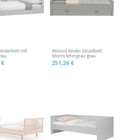
inderbett mit
Woood Kinder Einzelbett
rau
Morris lehmgrau grau
€
251,26
€