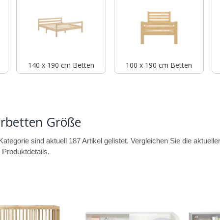
140 x 190 cm Betten
100 x 190 cm Betten
erbetten Größe
 Kategorie sind aktuell 187 Artikel gelistet. Vergleichen Sie die aktue
 Produktdetails.