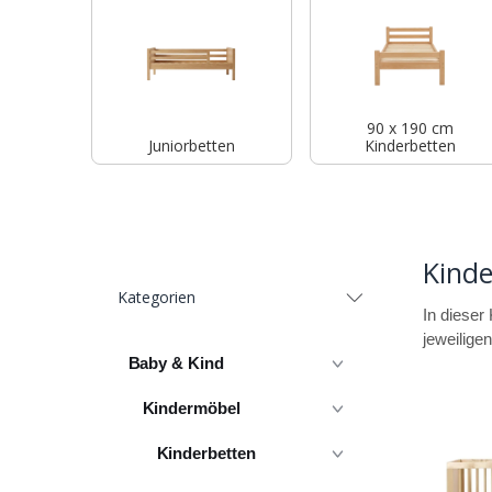
90 x 190 cm
Juniorbetten
Kinderbetten
Kind
Kategorien
In dieser
jeweiligen
Baby & Kind
Kindermöbel
Kinderbetten