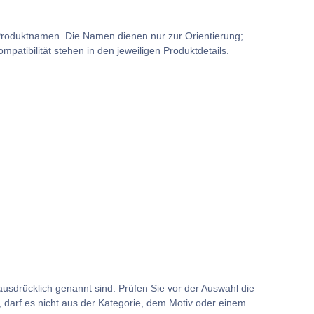
le Produktnamen. Die Namen dienen nur zur Orientierung;
atibilität stehen in den jeweiligen Produktdetails.
usdrücklich genannt sind. Prüfen Sie vor der Auswahl die
darf es nicht aus der Kategorie, dem Motiv oder einem