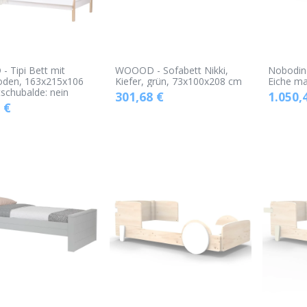
 Tipi Bett mit
WOOOD - Sofabett Nikki,
Nobodino
oden, 163x215x106
Kiefer, grün, 73x100x208 cm
Eiche ma
schubalde: nein
301,68
€
1.050,
€