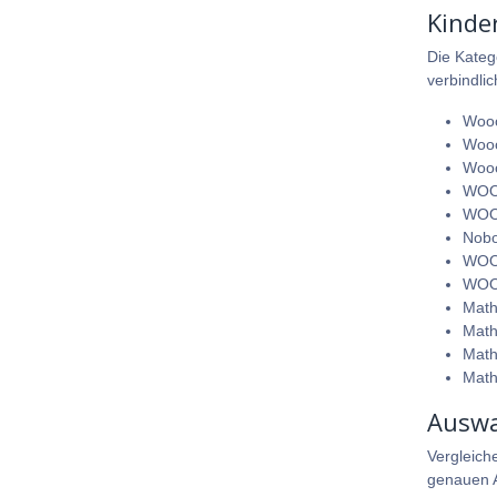
Kinde
Die Kateg
verbindli
Wooo
Wooo
Wooo
WOOO
WOOO
Nobo
WOOO
WOOO
Math
Math
Math
Math
Auswa
Vergleich
genauen A