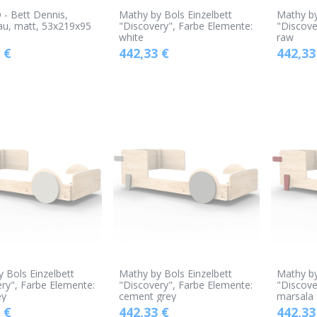
 Bett Dennis,
Mathy by Bols Einzelbett
Mathy by
au, matt, 53x219x95
"Discovery", Farbe Elemente:
"Discove
white
raw
€
442,33
€
442,33
 Bols Einzelbett
Mathy by Bols Einzelbett
Mathy by
ry", Farbe Elemente:
"Discovery", Farbe Elemente:
"Discove
ey
cement grey
marsala
€
442,33
€
442,33