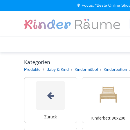
Zum Inhalt springen
❋ Focus: "Beste Online Shop
Alle Produkte
Kinderzimmer einrichten
Kategorien
Produkte
Baby & Kind
Kindermöbel
Kinderbetten
Zurück
Kinderbett 90x200