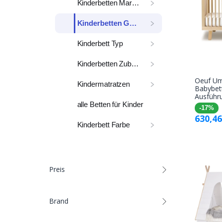
Kinderbetten Marke
Kinderbetten Größe
Kinderbett Typ
Kinderbetten Zubehör
Oeuf U
Kindermatratzen
Babybett
Ausführu
alle Betten für Kinder
-17%
630,46
Kinderbett Farbe
Preis
Brand