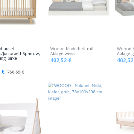
mbauset
Woood Kinderbett mit
Woood K
In den
/Juniorbett Sparrow,
Ablage weiss
Ablage g
ng: birke
402,52
€
402,52
Warenkorb
€
756,55
€