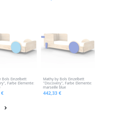
 Bols Einzelbett
Mathy by Bols Einzelbett
ry", Farbe Elemente:
"Discovery", Farbe Elemente:
e
marseille blue
€
442,33
€