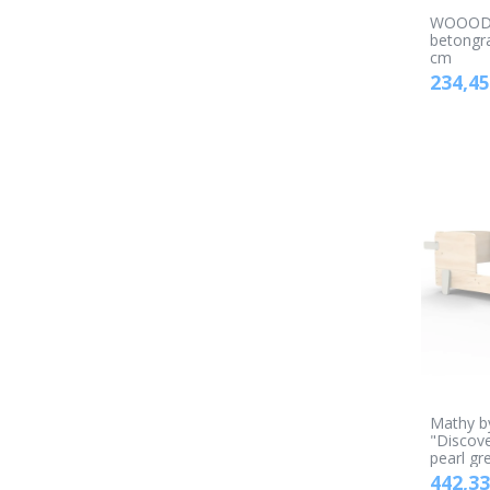
WOOOD -
betongr
cm
234,45
Mathy by
"Discove
pearl gr
442,33