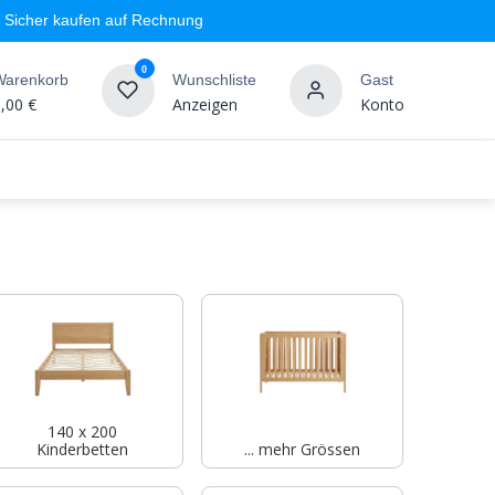
Sicher kaufen auf Rechnung
0
Warenkorb
Wunschliste
Gast
,00
€
Anzeigen
Konto
geschäft
Markenshops
Wandgestaltung
%SALE
140 x 200
Kinderbetten
... mehr Grössen