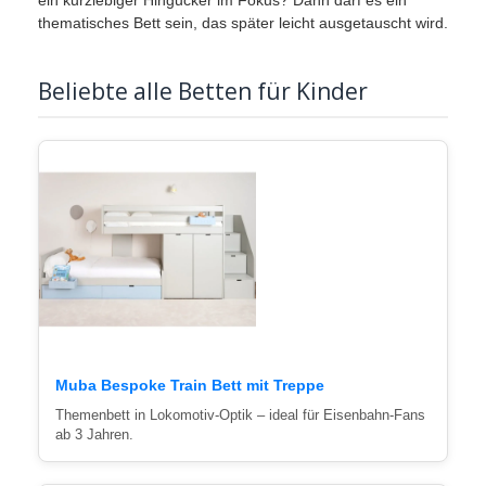
ein kurzlebiger Hingucker im Fokus? Dann darf es ein
thematisches Bett sein, das später leicht ausgetauscht wird.
Beliebte alle Betten für Kinder
Muba Bespoke Train Bett mit Treppe
Themenbett in Lokomotiv-Optik – ideal für Eisenbahn-Fans
ab 3 Jahren.