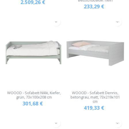
Bettschubalde: nein
2.509,26
€
233,29
€
WOOOD - Sofabett Nikki, Kiefer,
WOOOD - Sofabett Dennis,
grün, 73x100x208 cm
betongrau, matt, 73x219x101
cm
301,68
€
419,33
€