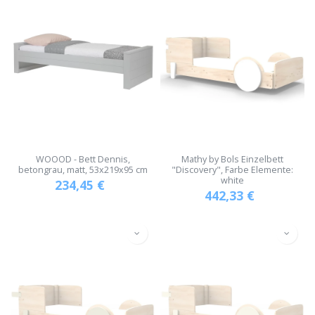
WOOOD - Bett Dennis,
Mathy by Bols Einzelbett
betongrau, matt, 53x219x95 cm
"Discovery", Farbe Elemente:
white
234,45
€
442,33
€