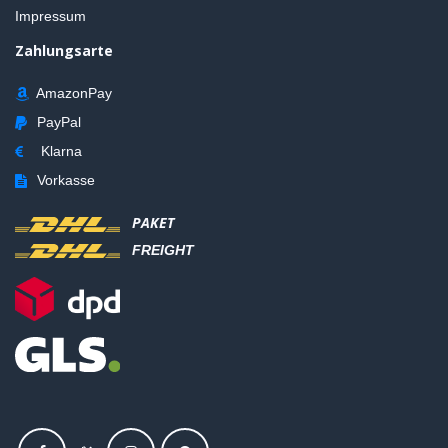
Impressum
Zahlungsarte
AmazonPay
PayPal
Klarna
Vorkasse
PAKET
FREIGHT