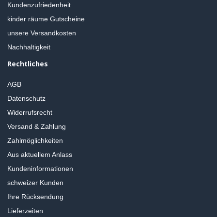
Kundenzufriedenheit
kinder räume Gutscheine
unsere Versandkosten
Nachhaltigkeit
Rechtliches
AGB
Datenschutz
Widerrufsrecht
Versand & Zahlung
Zahlmöglichkeiten
Aus aktuellem Anlass
Kundeninformationen
schweizer Kunden
Ihre Rücksendung
Lieferzeiten