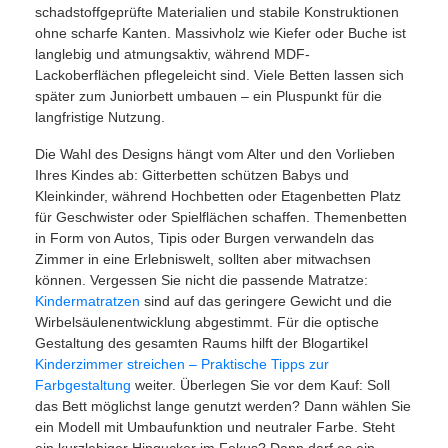
schadstoffgeprüfte Materialien und stabile Konstruktionen
ohne scharfe Kanten. Massivholz wie Kiefer oder Buche ist
langlebig und atmungsaktiv, während MDF-
Lackoberflächen pflegeleicht sind. Viele Betten lassen sich
später zum Juniorbett umbauen – ein Pluspunkt für die
langfristige Nutzung.
Die Wahl des Designs hängt vom Alter und den Vorlieben
Ihres Kindes ab: Gitterbetten schützen Babys und
Kleinkinder, während Hochbetten oder Etagenbetten Platz
für Geschwister oder Spielflächen schaffen. Themenbetten
in Form von Autos, Tipis oder Burgen verwandeln das
Zimmer in eine Erlebniswelt, sollten aber mitwachsen
können. Vergessen Sie nicht die passende Matratze:
Kindermatratzen
sind auf das geringere Gewicht und die
Wirbelsäulenentwicklung abgestimmt. Für die optische
Gestaltung des gesamten Raums hilft der Blogartikel
Kinderzimmer streichen – Praktische Tipps zur
Farbgestaltung
weiter. Überlegen Sie vor dem Kauf: Soll
das Bett möglichst lange genutzt werden? Dann wählen Sie
ein Modell mit Umbaufunktion und neutraler Farbe. Steht