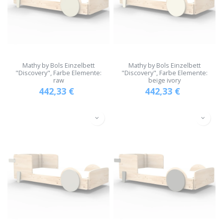
Mathy by Bols Einzelbett
Mathy by Bols Einzelbett
"Discovery", Farbe Elemente:
"Discovery", Farbe Elemente:
raw
beige ivory
442,33
€
442,33
€