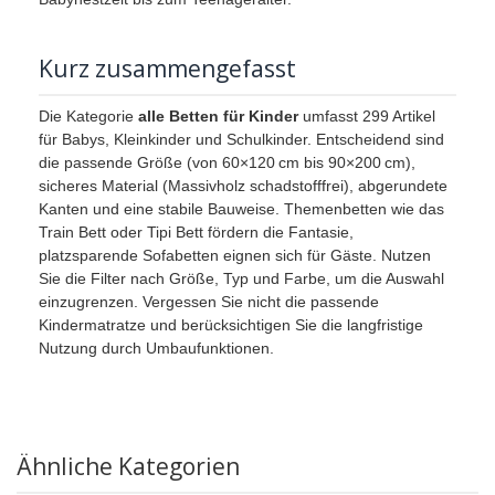
Kurz zusammengefasst
Die Kategorie
alle Betten für Kinder
umfasst 299 Artikel
für Babys, Kleinkinder und Schulkinder. Entscheidend sind
die passende Größe (von 60×120 cm bis 90×200 cm),
sicheres Material (Massivholz schadstofffrei), abgerundete
Kanten und eine stabile Bauweise. Themenbetten wie das
Train Bett oder Tipi Bett fördern die Fantasie,
platzsparende Sofabetten eignen sich für Gäste. Nutzen
Sie die Filter nach Größe, Typ und Farbe, um die Auswahl
einzugrenzen. Vergessen Sie nicht die passende
Kindermatratze und berücksichtigen Sie die langfristige
Nutzung durch Umbaufunktionen.
Ähnliche Kategorien