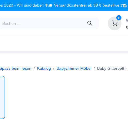
s 2020 - Wir sind dabei! ❋
Versandkostenfrei ab 99 € bestellwert*
0
0
Babyzimmer
Spielzeug
Kindermöbel
Fach
 Spass beim lesen
Katalog
Babyzimmer Möbel
Baby Gitterbett
- 