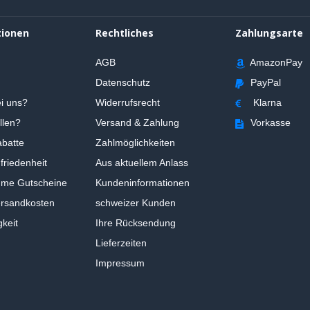
tionen
Rechtliches
Zahlungsarte
AGB
AmazonPay
Datenschutz
PayPal
i uns?
Widerrufsrecht
Klarna
llen?
Versand & Zahlung
Vorkasse
batte
Zahlmöglichkeiten
riedenheit
Aus aktuellem Anlass
ume Gutscheine
Kundeninformationen
ersandkosten
schweizer Kunden
gkeit
Ihre Rücksendung
Lieferzeiten
Impressum