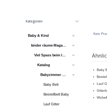
Kategorien
Kein Prod
Baby & Kind
kinder räume Magazin
Ähnli
Viel Spass beim lesen
Katalog
Baby B
Babyzimmer Möbel
Beistel
Lauf Gi
Baby Bett
Gitter
Beistellbett Baby
Wicke
Lauf Gitter