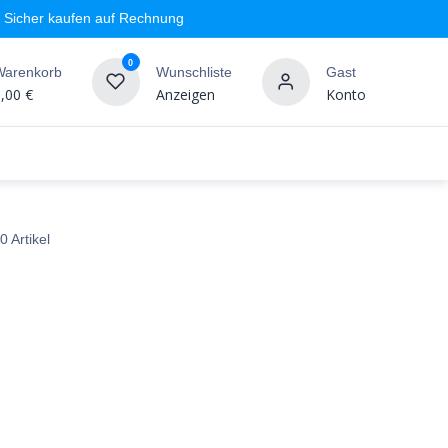
Sicher kaufen auf Rechnung
0
Warenkorb
Wunschliste
Gast
,00
€
Anzeigen
Konto
geschäft
Markenshops
Wandgestaltung
%SALE
0 Artikel