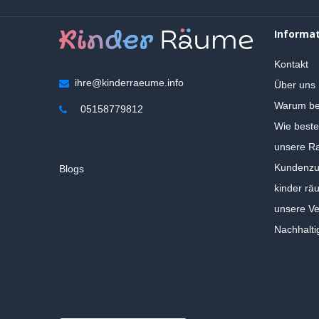
Informa
Kontakt
ihre@kinderraeume.info
Über uns
Warum be
05158779812
Wie beste
unsere Ra
Kundenzuf
Blogs
kinder rä
unsere V
Nachhalti