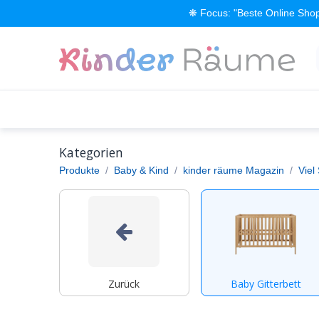
Zum Inhalt springen
❋ Focus: "Beste Online Shop
Alle Produkte
Kinderzimmer einrichten
Kategorien
Produkte
Baby & Kind
kinder räume Magazin
Viel
Zurück
Baby Gitterbett