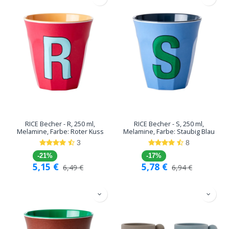
RICE Becher - R, 250 ml,
RICE Becher - S, 250 ml,
Melamine, Farbe: Roter Kuss
Melamine, Farbe: Staubig Blau
3
8
-21%
-17%
5,15
€
5,78
€
6,49
€
6,94
€