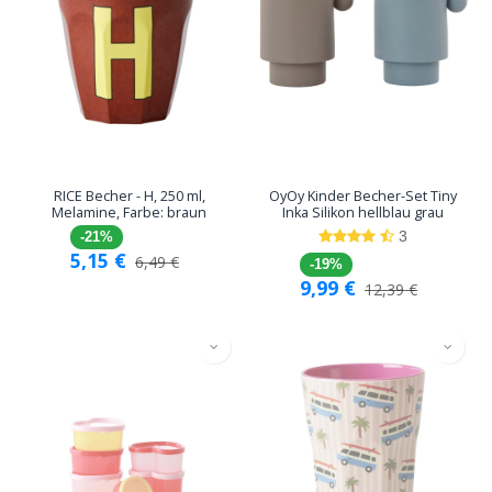
RICE Becher - H, 250 ml,
OyOy Kinder Becher-Set Tiny
Melamine, Farbe: braun
Inka Silikon hellblau grau
3
-21%
5,15
€
6,49
€
-19%
9,99
€
12,39
€