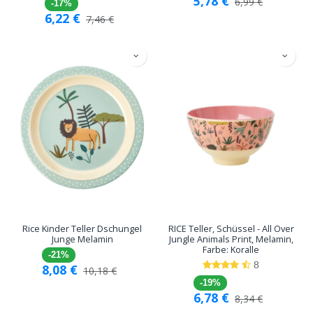
5,78
€
6,99
€
-17%
6,22
€
7,46
€
Rice Kinder Teller Dschungel
RICE Teller, Schüssel - All Over
Junge Melamin
Jungle Animals Print, Melamin,
Farbe: Koralle
-21%
8
8,08
€
10,18
€
-19%
6,78
€
8,34
€