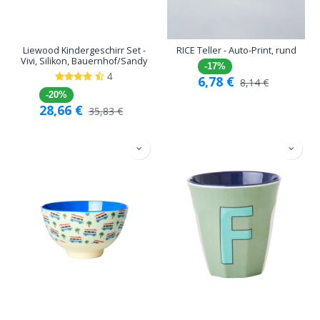
Liewood Kindergeschirr Set -
RICE Teller - Auto-Print, rund
Vivi, Silikon, Bauernhof/Sandy
-17%
4
6,78
€
8,14
€
-20%
28,66
€
35,83
€