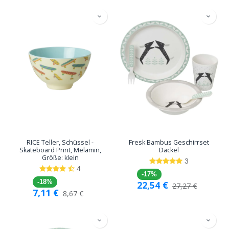
RICE Teller, Schüssel -
Fresk Bambus Geschirrset
Skateboard Print, Melamin,
Dackel
Größe: klein
3
4
-17%
-18%
22,54
€
27,27
€
7,11
€
8,67
€