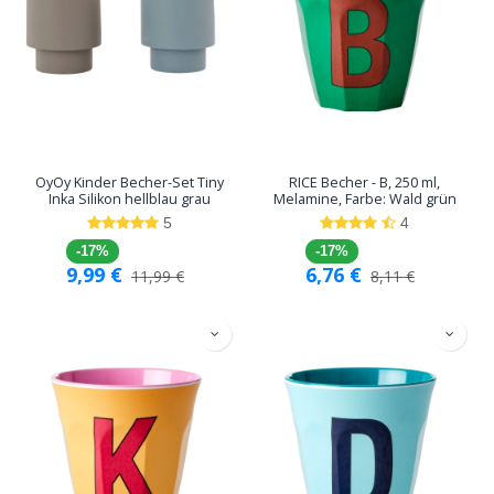
OyOy Kinder Becher-Set Tiny
RICE Becher - B, 250 ml,
Inka Silikon hellblau grau
Melamine, Farbe: Wald grün
5
4
-17%
-17%
9,99
€
6,76
€
11,99
€
8,11
€