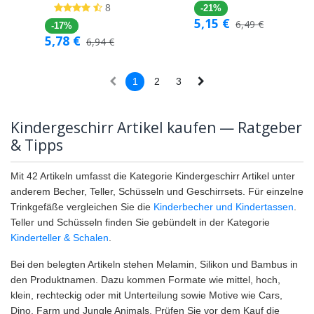
8
-21%
5,15
€
6,49
€
-17%
5,78
€
6,94
€
1
2
3
Kindergeschirr Artikel kaufen — Ratgeber
& Tipps
Mit 42 Artikeln umfasst die Kategorie Kindergeschirr Artikel unter
anderem Becher, Teller, Schüsseln und Geschirrsets. Für einzelne
Trinkgefäße vergleichen Sie die
Kinderbecher und Kindertassen
.
Teller und Schüsseln finden Sie gebündelt in der Kategorie
Kinderteller & Schalen
.
Bei den belegten Artikeln stehen Melamin, Silikon und Bambus in
den Produktnamen. Dazu kommen Formate wie mittel, hoch,
klein, rechteckig oder mit Unterteilung sowie Motive wie Cars,
Dino, Farm und Jungle Animals. Prüfen Sie vor dem Kauf die