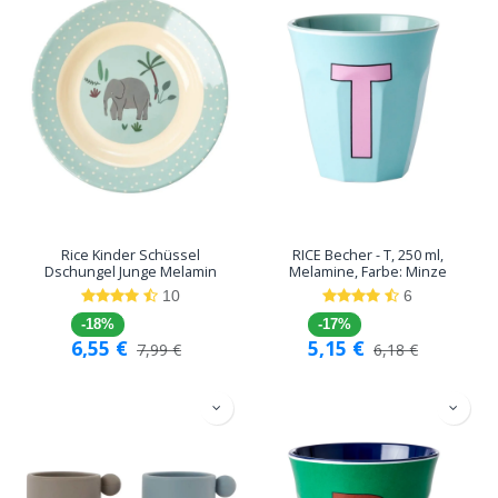
Rice Kinder Schüssel
RICE Becher - T, 250 ml,
Dschungel Junge Melamin
Melamine, Farbe: Minze
10
6
-18%
-17%
6,55
€
5,15
€
7,99
€
6,18
€