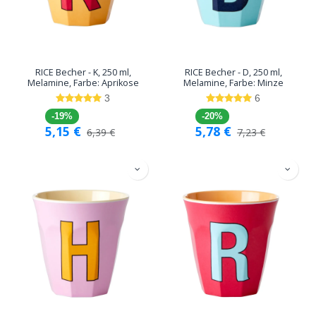
RICE Becher - K, 250 ml,
RICE Becher - D, 250 ml,
Melamine, Farbe: Aprikose
Melamine, Farbe: Minze
3
6
-19%
-20%
5,15
€
5,78
€
6,39
€
7,23
€