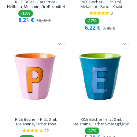
RICE Teller - Cars Print -
RICE Becher - F, 250 ml,
Hellblau, Melamin, Größe: mittel
Melamine, Farbe: Khaki
8
-18%
8,21
€
10,02
€
-17%
6,22
€
7,46
€
RICE Becher - P, 250 ml,
RICE Becher - E, 250 ml,
Melamine, Farbe: rosa
Melamine, Farbe: Smaragdgrün
12
-17%