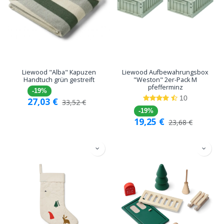
Liewood "Alba" Kapuzen
Liewood Aufbewahrungsbox
Handtuch grün gestreift
"Weston" 2er-Pack M
pfefferminz
-19%
10
27,03
€
33,52
€
-19%
19,25
€
23,68
€