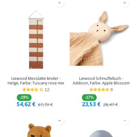
Liewood Messlatte kinder -
Liewood Schnuffeltuch -
Helge, Farbe: Tuscany rose mix
Addison, Farbe: Apple Blossom
12
9
-19%
-17%
54,62
€
23,53
€
67,73
€
28,47
€