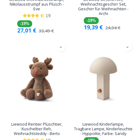
Nikolausstrumpf aus Plüsch -
Weihnachtsgeschirr Set,
Eve
Geschirr für Weihnachten -
Archi
19
-19%
-19%
19,39
€
24,04
€
27,01
€
33,49
€
Liewood Rentier Plüschtier,
Liewood Kinderlampe,
Kuscheltier Reh,
Tragbare Lampe, Kinderleuchte
Weihnachtsteddy - Berto
- Hyppolite, Farbe: Sandy