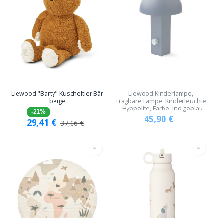
Liewood "Barty" Kuscheltier Bär
Liewood Kinderlampe,
beige
Tragbare Lampe, Kinderleuchte
- Hyppolite, Farbe: Indigoblau
-21%
45,90
€
29,41
€
37,06
€