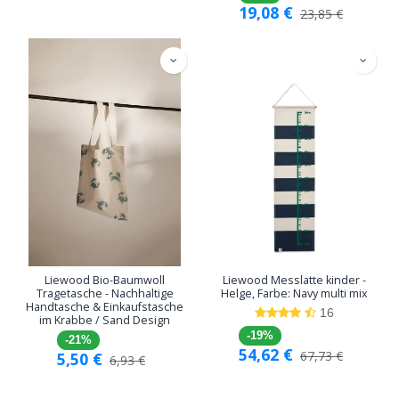
19,08
€
23,85
€
Liewood Bio-Baumwoll
Liewood Messlatte kinder -
Tragetasche - Nachhaltige
Helge, Farbe: Navy multi mix
Handtasche & Einkaufstasche
16
im Krabbe / Sand Design
-19%
-21%
54,62
€
67,73
€
5,50
€
6,93
€