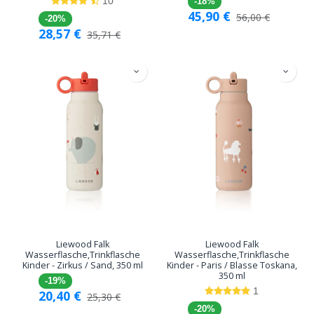
10
-18%
45,90
€
56,00
€
-20%
28,57
€
35,71
€
Liewood Falk
Liewood Falk
Wasserflasche,Trinkflasche
Wasserflasche,Trinkflasche
Kinder - Zirkus / Sand, 350 ml
Kinder - Paris / Blasse Toskana,
350 ml
-19%
1
20,40
€
25,30
€
-20%