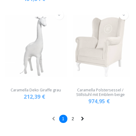
Caramella Deko Giraffe grau
Caramella Polstersessel /
Stillstuhl mit Emblem beige
212,39
€
974,95
€
1
2