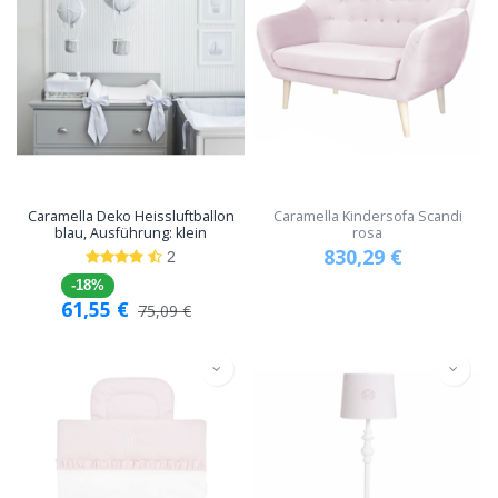
Caramella Deko Heissluftballon
Caramella Kindersofa Scandi
blau, Ausführung: klein
rosa
830,29
€
2
-18%
61,55
€
75,09
€