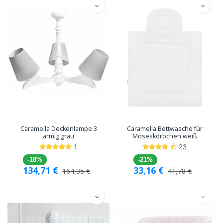
Caramella Deckenlampe 3
Caramella Bettwäsche für
armig grau
Moseskörbchen weiß
1
23
-18%
-21%
134,71
€
33,16
€
164,35
€
41,78
€