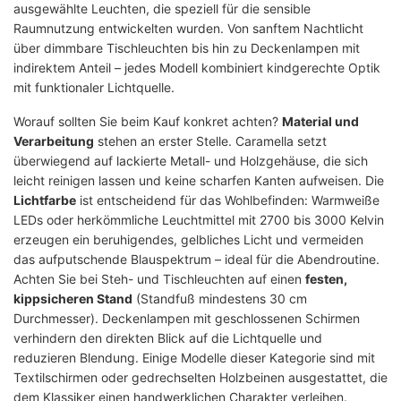
ausgewählte Leuchten, die speziell für die sensible
Raumnutzung entwickelten wurden. Von sanftem Nachtlicht
über dimmbare Tischleuchten bis hin zu Deckenlampen mit
indirektem Anteil – jedes Modell kombiniert kindgerechte Optik
mit funktionaler Lichtquelle.
Worauf sollten Sie beim Kauf konkret achten?
Material und
Verarbeitung
stehen an erster Stelle. Caramella setzt
überwiegend auf lackierte Metall- und Holzgehäuse, die sich
leicht reinigen lassen und keine scharfen Kanten aufweisen. Die
Lichtfarbe
ist entscheidend für das Wohlbefinden: Warmweiße
LEDs oder herkömmliche Leuchtmittel mit 2700 bis 3000 Kelvin
erzeugen ein beruhigendes, gelbliches Licht und vermeiden
das aufputschende Blauspektrum – ideal für die Abendroutine.
Achten Sie bei Steh- und Tischleuchten auf einen
festen,
kippsicheren Stand
(Standfuß mindestens 30 cm
Durchmesser). Deckenlampen mit geschlossenen Schirmen
verhindern den direkten Blick auf die Lichtquelle und
reduzieren Blendung. Einige Modelle dieser Kategorie sind mit
Textilschirmen oder gedrechselten Holzbeinen ausgestattet, die
dem Klassiker einen handwerklichen Charakter verleihen.