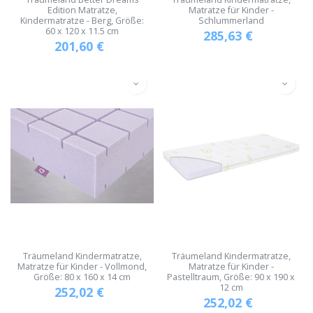
Edition Matratze,
Matratze für Kinder -
Kindermatratze - Berg, Größe:
Schlummerland
60 x 120 x 11.5 cm
285,63
€
201,60
€
Träumeland Kindermatratze,
Träumeland Kindermatratze,
Matratze für Kinder - Vollmond,
Matratze für Kinder -
Größe: 80 x 160 x 14 cm
Pastelltraum, Größe: 90 x 190 x
12 cm
252,02
€
252,02
€