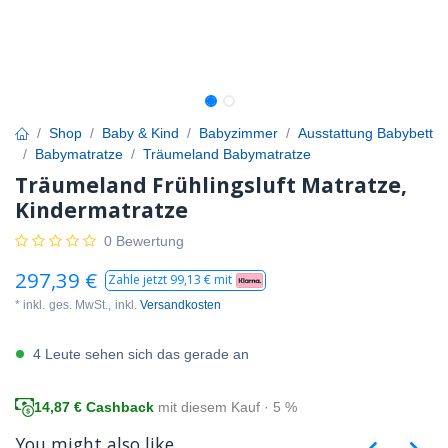
Shop
Baby & Kind
Babyzimmer
Ausstattung Babybett
Babymatratze
Träumeland Babymatratze
Träumeland Frühlingsluft Matratze,
Kindermatratze
0 Bewertung
297,39
€
Zahle jetzt
99,13
€ mit
* inkl.
ges. MwSt.,
inkl.
Versandkosten
4 Leute sehen sich das gerade an
14,87
€ Cashback
mit diesem Kauf · 5 %
You might also like