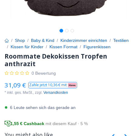
Shop
Baby & Kind
Kinderzimmer einrichten
Textilien
Kissen für Kinder
Kissen Format
Figurenkissen
Roommate Dekokissen Tropfen
anthrazit
0 Bewertung
31,09
€
Zahle jetzt
10,36
€ mit
* inkl.
ges. MwSt.,
zzgl.
Versandkosten
6 Leute sehen sich das gerade an
1,55
€ Cashback
mit diesem Kauf · 5 %
You might also like