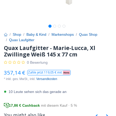
Shop
Baby & Kind
Markenshops
Quax Shop
Quax Laufgitter
Quax Laufgitter - Marie-Lucca, Xl
Zwillinge Weiß 145 x 77 cm
0 Bewertung
357,14
€
Zahle jetzt
119,05
€ mit
* inkl.
ges. MwSt.,
inkl.
Versandkosten
10 Leute sehen sich das gerade an
17,86
€ Cashback
mit diesem Kauf · 5 %
You might also like