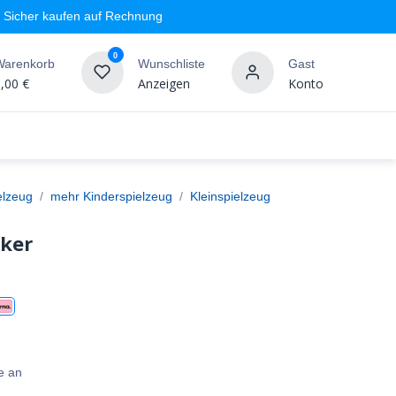
Sicher kaufen auf Rechnung
0
Warenkorb
Wunschliste
Gast
,00
€
Anzeigen
Konto
geschäft
Markenshops
Wandgestaltung
%SALE
elzeug
mehr Kinderspielzeug
Kleinspielzeug
ker
e an