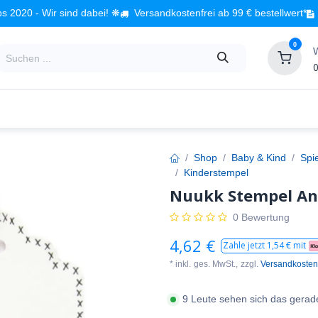
s 2020 - Wir sind dabei! ❋
Versandkostenfrei ab 99 € bestellwert*
0
0
Babyzimmer
Spielzeug
Kindermöbel
Fach
Shop
Baby & Kind
Spi
Kinderstempel
Nuukk Stempel An
0 Bewertung
4,62
€
Zahle jetzt
1,54
€ mit
* inkl.
ges. MwSt.,
zzgl.
Versandkosten
9 Leute sehen sich das gerad