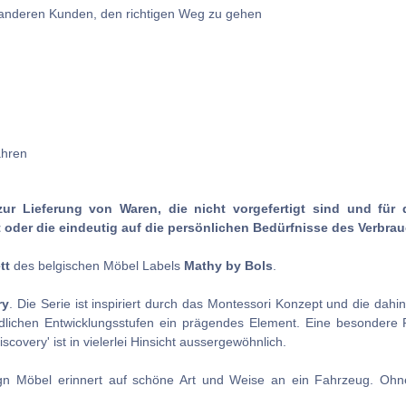
e anderen Kunden, den richtigen Weg zu gehen
ahren
zur Lieferung von Waren, die nicht vorgefertigt sind und für 
oder die eindeutig auf die persönlichen Bedürfnisse des Verbrau
tt
des belgischen Möbel Labels
Mathy by Bols
.
ry
. Die Serie ist inspiriert durch das Montessori Konzept und die dah
edlichen Entwicklungsstufen ein prägendes Element. Eine besondere Ro
overy' ist in vielerlei Hinsicht aussergewöhnlich.
n Möbel erinnert auf schöne Art und Weise an ein Fahrzeug. Ohne z