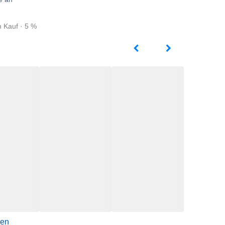
m Kauf · 5 %
gen