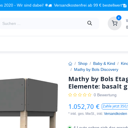
s 2020 - Wir sind dabei! ❋
Versandkostenfrei ab 99 € bestellwert*
0
0
Babyzimmer
Spielzeug
Kindermöbel
Fach
Shop
Baby & Kind
Kin
Mathy by Bols Discovery
Mathy by Bols Etag
Elemente: basalt g
0 Bewertung
1.052,70
€
Zahle jetzt
350,
* inkl.
ges. MwSt.,
inkl.
Versandkosten
4 Leute sehen sich das gerad