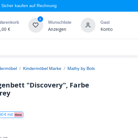
Sicher kaufen auf Rechnung
0
Warenkorb
Wunschliste
Gast
,00
€
Anzeigen
Konto
geschäft
Markenshops
Wandgestaltung
%SALE
dermöbel
Kindermöbel Marke
Mathy by Bols
enbett "Discovery", Farbe
rey
90
€ mit
e an