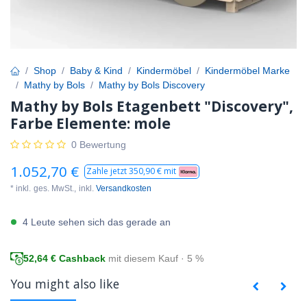
Shop
Baby & Kind
Kindermöbel
Kindermöbel Marke
Mathy by Bols
Mathy by Bols Discovery
Mathy by Bols Etagenbett "Discovery",
Farbe Elemente: mole
0 Bewertung
1.052,70
€
Zahle jetzt
350,90
€ mit
* inkl.
ges. MwSt.,
inkl.
Versandkosten
4 Leute sehen sich das gerade an
52,64
€ Cashback
mit diesem Kauf · 5 %
You might also like