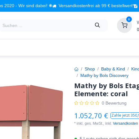
s 2020 - Wir sind dabei! ❋
Versandkostenfrei ab 99 € bestellwert*
0
0
Babyzimmer
Spielzeug
Kindermöbel
Fach
Shop
Baby & Kind
Kin
Mathy by Bols Discovery
Mathy by Bols Etag
Elemente: coral
0 Bewertung
1.052,70
€
Zahle jetzt
350,
* inkl.
ges. MwSt.,
inkl.
Versandkosten
5 Leute sehen sich das gerad