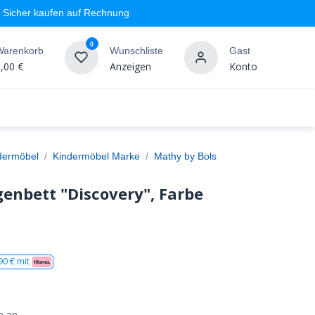
Sicher kaufen auf Rechnung
0
Warenkorb
Wunschliste
Gast
,00
€
Anzeigen
Konto
geschäft
Markenshops
Wandgestaltung
%SALE
dermöbel
Kindermöbel Marke
Mathy by Bols
enbett "Discovery", Farbe
90
€ mit
e an