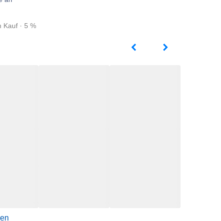
m Kauf · 5 %
gen