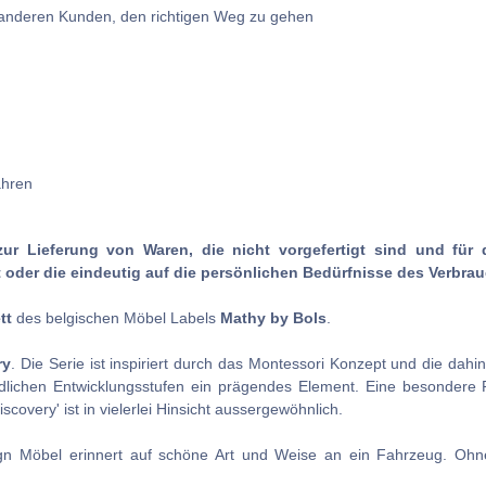
e anderen Kunden, den richtigen Weg zu gehen
ahren
zur Lieferung von Waren, die nicht vorgefertigt sind und für 
oder die eindeutig auf die persönlichen Bedürfnisse des Verbrau
tt
des belgischen Möbel Labels
Mathy by Bols
.
ry
. Die Serie ist inspiriert durch das Montessori Konzept und die dah
edlichen Entwicklungsstufen ein prägendes Element. Eine besondere Ro
overy' ist in vielerlei Hinsicht aussergewöhnlich.
n Möbel erinnert auf schöne Art und Weise an ein Fahrzeug. Ohne z