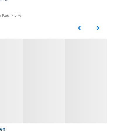
m Kauf · 5 %
gen