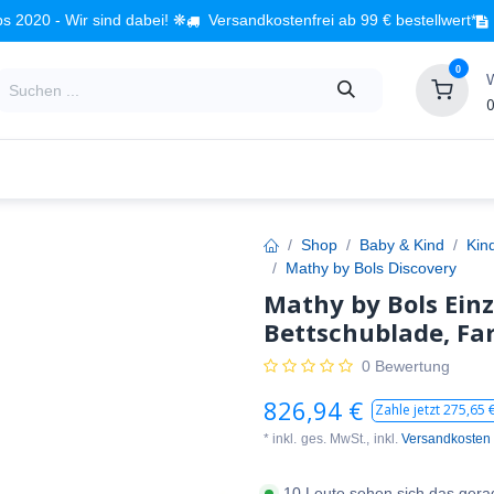
s 2020 - Wir sind dabei! ❋
Versandkostenfrei ab 99 € bestellwert*
0
0
Babyzimmer
Spielzeug
Kindermöbel
Fach
Shop
Baby & Kind
Kin
Mathy by Bols Discovery
Mathy by Bols Einz
Bettschublade, Fa
0 Bewertung
826,94
€
Zahle jetzt
275,65
€
* inkl.
ges. MwSt.,
inkl.
Versandkosten
10 Leute sehen sich das gera