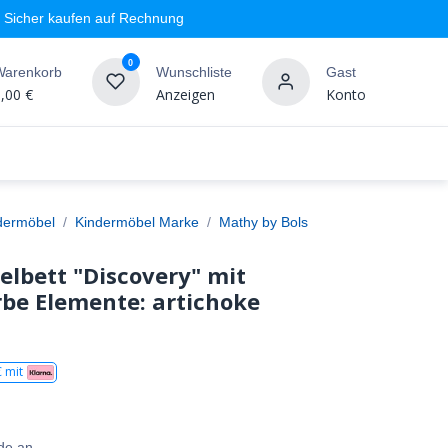
Sicher kaufen auf Rechnung
0
Warenkorb
Wunschliste
Gast
,00
€
Anzeigen
Konto
geschäft
Markenshops
Wandgestaltung
%SALE
dermöbel
Kindermöbel Marke
Mathy by Bols
elbett "Discovery" mit
rbe Elemente: artichoke
 mit
de an