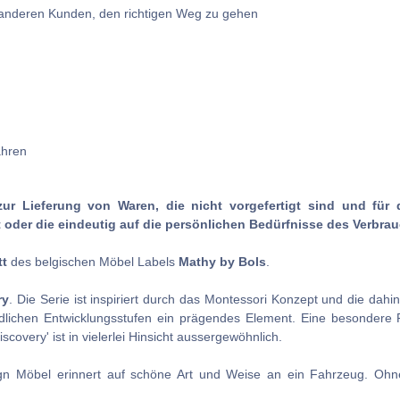
e anderen Kunden, den richtigen Weg zu gehen
ahren
zur Lieferung von Waren, die nicht vorgefertigt sind und für 
oder die eindeutig auf die persönlichen Bedürfnisse des Verbrau
tt
des belgischen Möbel Labels
Mathy by Bols
.
ry
. Die Serie ist inspiriert durch das Montessori Konzept und die dah
edlichen Entwicklungsstufen ein prägendes Element. Eine besondere Ro
overy' ist in vielerlei Hinsicht aussergewöhnlich.
n Möbel erinnert auf schöne Art und Weise an ein Fahrzeug. Ohne z