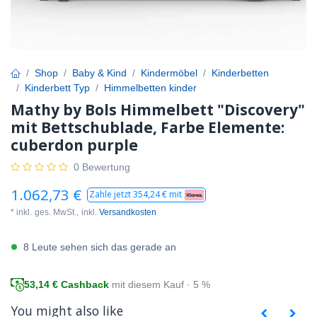
Shop
Baby & Kind
Kindermöbel
Kinderbetten
Kinderbett Typ
Himmelbetten kinder
Mathy by Bols Himmelbett "Discovery"
mit Bettschublade, Farbe Elemente:
cuberdon purple
0 Bewertung
1.062,73
€
Zahle jetzt
354,24
€ mit
* inkl.
ges. MwSt.,
inkl.
Versandkosten
8 Leute sehen sich das gerade an
53,14
€ Cashback
mit diesem Kauf · 5 %
You might also like