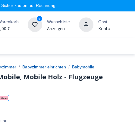
Sicher kaufen auf Rechnung
0
Warenkorb
Wunschliste
Gast
,00
€
Anzeigen
Konto
geschäft
Markenshops
Wandgestaltung
%SALE
yzimmer
Babyzimmer einrichten
Babymobile
obile, Mobile Holz - Flugzeuge
e an