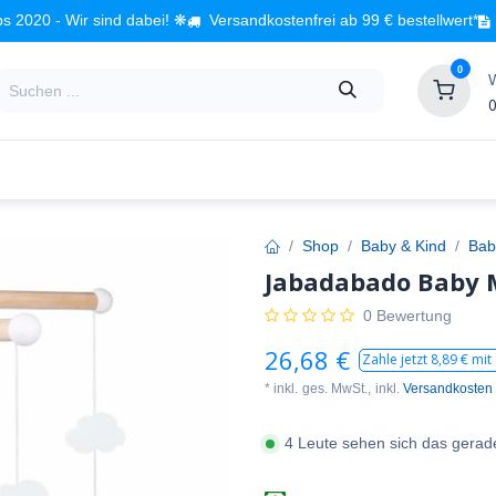
s 2020 - Wir sind dabei! ❋
Versandkostenfrei ab 99 € bestellwert*
0
0
Babyzimmer
Spielzeug
Kindermöbel
Fach
Shop
Baby & Kind
Bab
Jabadabado Baby M
0 Bewertung
26,68
€
Zahle jetzt
8,89
€ mit
* inkl.
ges. MwSt.,
inkl.
Versandkosten
4 Leute sehen sich das gerad