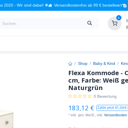
s 2020 - Wir sind dabei! ❋
Versandkostenfrei ab 99 € bestellwert*
0
0
Babyzimmer
Spielzeug
Kindermöbel
Fach
Shop
Baby & Kind
Kin
Flexa Kommode - Cl
cm, Farbe: Weiß ge
Naturgrün
0 Bewertung
183,12
€
Zahle jetzt
61,04
€ 
* inkl.
ges. MwSt.,
inkl.
Versandkosten