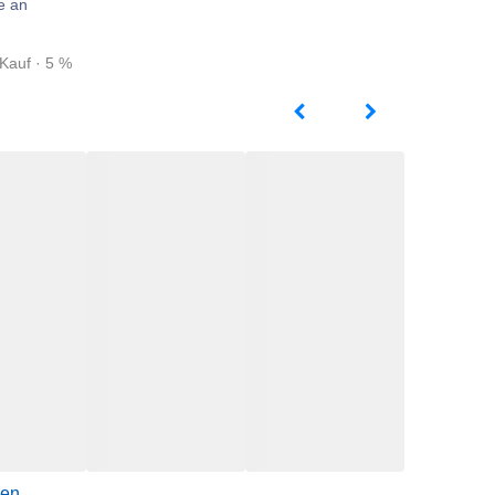
e an
Kauf · 5 %
gen