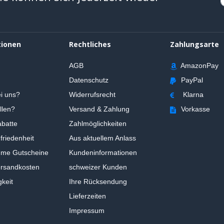
tionen
Rechtliches
Zahlungsarte
AGB
AmazonPay
Datenschutz
PayPal
i uns?
Widerrufsrecht
Klarna
llen?
Versand & Zahlung
Vorkasse
batte
Zahlmöglichkeiten
riedenheit
Aus aktuellem Anlass
ume Gutscheine
Kundeninformationen
ersandkosten
schweizer Kunden
gkeit
Ihre Rücksendung
Lieferzeiten
Impressum