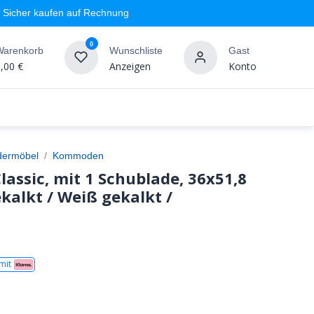
Sicher kaufen auf Rechnung
0
Warenkorb
Wunschliste
Gast
,00
€
Anzeigen
Konto
geschäft
Markenshops
Wandgestaltung
%SALE
dermöbel
Kommoden
assic, mit 1 Schublade, 36x51,8
kalkt / Weiß gekalkt /
mit