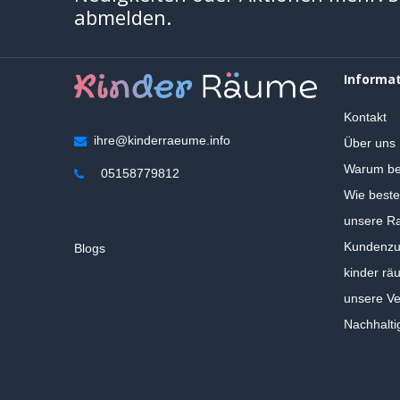
abmelden.
Informa
Kontakt
ihre@kinderraeume.info
Über uns
Warum be
05158779812
Wie beste
unsere Ra
Kundenzuf
Blogs
kinder rä
unsere V
Nachhalti