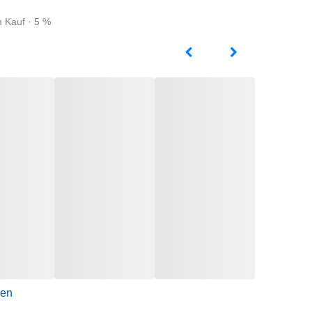
m Kauf · 5 %
gen