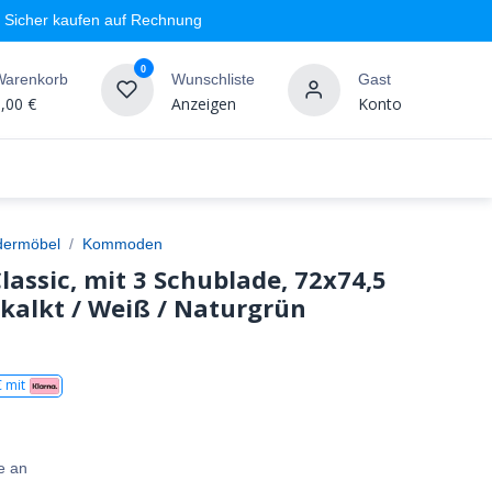
Sicher kaufen auf Rechnung
0
Warenkorb
Wunschliste
Gast
,00
€
Anzeigen
Konto
geschäft
Markenshops
Wandgestaltung
%SALE
dermöbel
Kommoden
assic, mit 3 Schublade, 72x74,5
ekalkt / Weiß / Naturgrün
 mit
e an