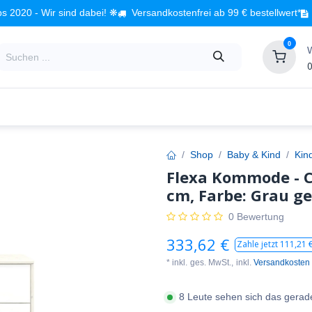
s 2020 - Wir sind dabei! ❋
Versandkostenfrei ab 99 € bestellwert*
0
0
Babyzimmer
Spielzeug
Kindermöbel
Fach
Shop
Baby & Kind
Kin
Flexa Kommode - Cl
cm, Farbe: Grau g
0 Bewertung
333,62
€
Zahle jetzt
111,21
€
* inkl.
ges. MwSt.,
inkl.
Versandkosten
8 Leute sehen sich das gerad