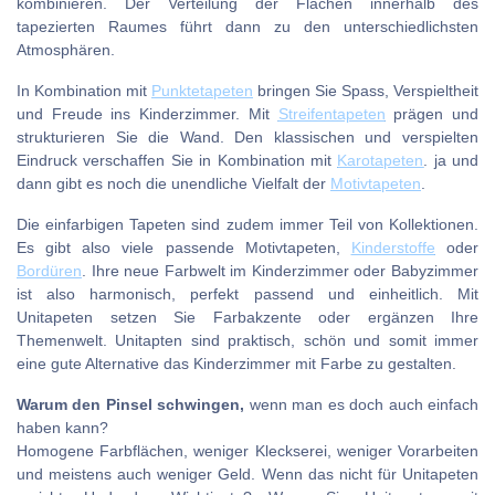
kombinieren. Der Verteilung der Flächen innerhalb des
tapezierten Raumes führt dann zu den unterschiedlichsten
Atmosphären.
In Kombination mit
Punktetapeten
bringen Sie Spass, Verspieltheit
und Freude ins Kinderzimmer. Mit
Streifentapeten
prägen und
strukturieren Sie die Wand. Den klassischen und verspielten
Eindruck verschaffen Sie in Kombination mit
Karotapeten
. ja und
dann gibt es noch die unendliche Vielfalt der
Motivtapeten
.
Die einfarbigen Tapeten sind zudem immer Teil von Kollektionen.
Es gibt also viele passende Motivtapeten,
Kinderstoffe
oder
Bordüren
. Ihre neue Farbwelt im Kinderzimmer oder Babyzimmer
ist also harmonisch, perfekt passend und einheitlich. Mit
Unitapeten setzen Sie Farbakzente oder ergänzen Ihre
Themenwelt. Unitapten sind praktisch, schön und somit immer
eine gute Alternative das Kinderzimmer mit Farbe zu gestalten.
Warum den Pinsel schwingen,
wenn man es doch auch einfach
haben kann?
Homogene Farbflächen, weniger Kleckserei, weniger Vorarbeiten
und meistens auch weniger Geld. Wenn das nicht für Unitapeten