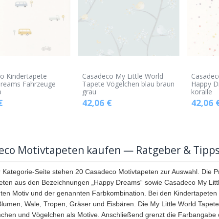
o Kindertapete
Casadeco My Little World
Casadec
reams Fahrzeuge
Tapete Vögelchen blau braun
Happy D
b
grau
koralle
€
42,06
€
42,06
eco Motivtapeten kaufen — Ratgeber & Tipp
r Kategorie-Seite stehen 20 Casadeco Motivtapeten zur Auswahl. Die
eten aus den Bezeichnungen „Happy Dreams“ sowie Casadeco My Littl
en Motiv und der genannten Farbkombination. Bei den Kindertapeten 
Blumen, Wale, Tropen, Gräser und Eisbären. Die My Little World Tapete
chen und Vögelchen als Motive. Anschließend grenzt die Farbangabe die