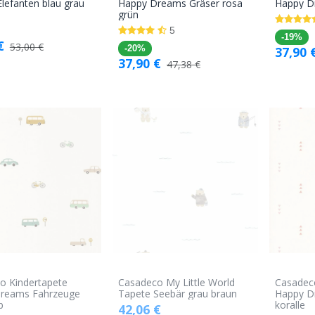
In den
In den
lefanten blau grau
Happy Dreams Gräser rosa
Happy D
grün
Warenkorb
Warenkorb
5
-19%
€
53,00
€
-20%
37,90
37,90
€
47,38
€
o Kindertapete
Casadeco My Little World
Casadec
reams Fahrzeuge
Tapete Seebär grau braun
Happy D
b
koralle
42,06
€