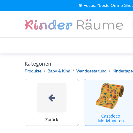
Zum Inhalt springen
❋ Focus: "Beste Online Shop
Alle Produkte
Kinderzimmer einrichten
Kategorien
Produkte
Baby & Kind
Wandgestaltung
Kindertape
Casadeco
Zurück
Motivtapeten