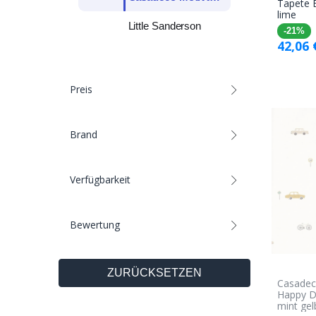
Tapete E
lime
Little Sanderson
-21%
42,06
Preis
Brand
Verfügbarkeit
Bewertung
ZURÜCKSETZEN
Casadec
Happy D
mint gel