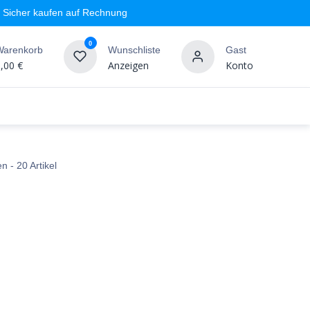
Sicher kaufen auf Rechnung
0
Warenkorb
Wunschliste
Gast
,00
€
Anzeigen
Konto
geschäft
Markenshops
Wandgestaltung
%SALE
en
- 20 Artikel