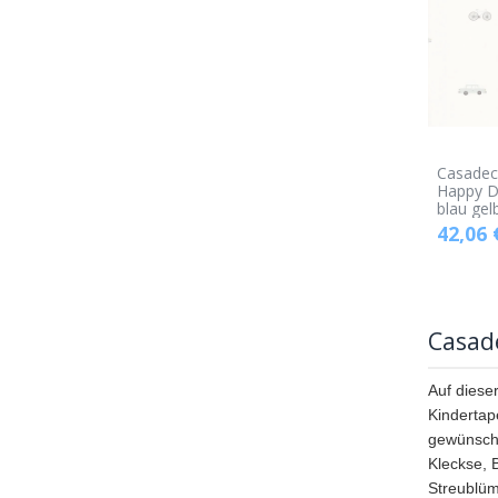
Casadec
Happy D
blau gel
42,06
Casad
Auf diese
Kindertap
gewünscht
Kleckse, 
Streublüm