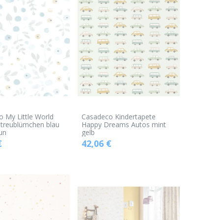
 My Little World
Casadeco Kindertapete
Streublümchen blau
Happy Dreams Autos mint
un
gelb
€
42,06
€