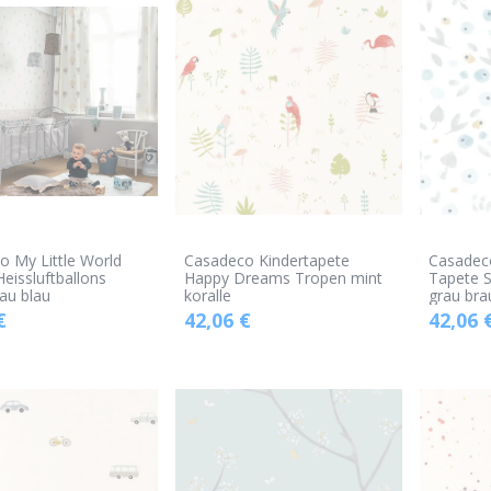
o My Little World
Casadeco Kindertapete
Casadeco
eissluftballons
Happy Dreams Tropen mint
Tapete 
au blau
koralle
grau bra
€
42,06
€
42,06