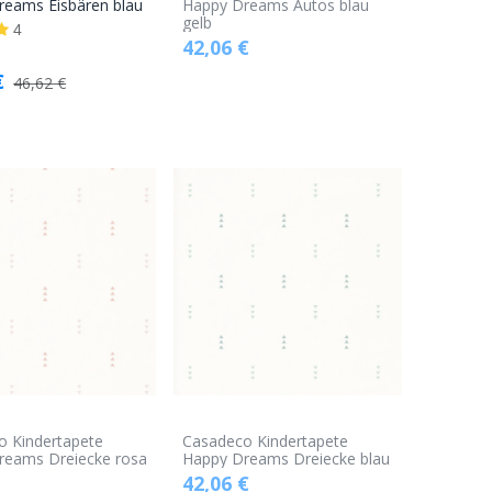
In den
reams Eisbären blau
Happy Dreams Autos blau
gelb
Warenkorb
4
42,06
€
€
46,62
€
o Kindertapete
Casadeco Kindertapete
reams Dreiecke rosa
Happy Dreams Dreiecke blau
42,06
€