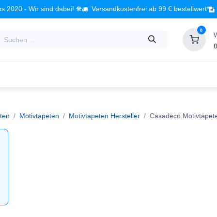
s 2020 - Wir sind dabei! ❋
Versandkostenfrei ab 99 € bestellwert*
0
0
Babyzimmer
Spielzeug
Kindermöbel
Fach
ten
Motivtapeten
Motivtapeten Hersteller
Casadeco Motivtapet