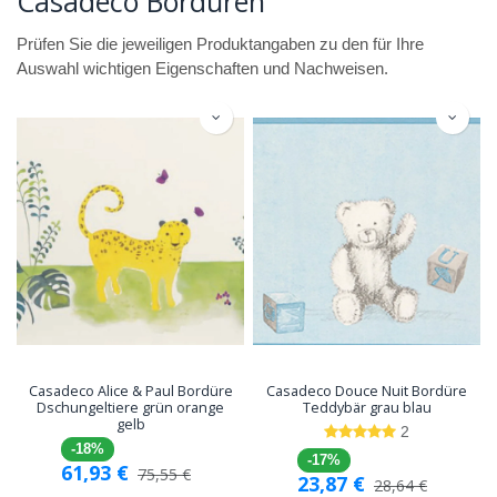
Casadeco Bordüren
Prüfen Sie die jeweiligen Produktangaben zu den für Ihre
Auswahl wichtigen Eigenschaften und Nachweisen.
Casadeco Alice & Paul Bordüre
Casadeco Douce Nuit Bordüre
Dschungeltiere grün orange
Teddybär grau blau
gelb
2
-18%
-17%
61,93
€
75,55
€
23,87
€
28,64
€