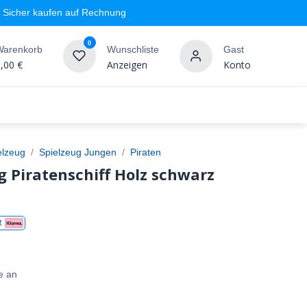
Sicher kaufen auf Rechnung
0
Warenkorb
Wunschliste
Gast
,00
€
Anzeigen
Konto
geschäft
Markenshops
Wandgestaltung
%SALE
elzeug
Spielzeug Jungen
Piraten
g Piratenschiff Holz schwarz
t
e an