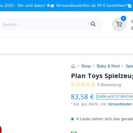
s 2020 - Wir sind dabei! ❋
Versandkostenfrei ab 99 € bestellwert*
0
0
Babyzimmer
Spielzeug
Kindermöbel
Fach
Shop
Baby & Kind
Spi
Plan Toys Spielzeu
0 Bewertung
83,58
€
Zahle jetzt
27,86
€ mi
* inkl.
ges. MwSt.,
inkl.
Versandkosten
4 Leute sehen sich das gerad