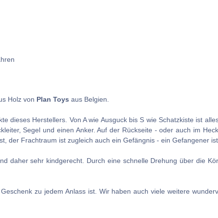
ahren
s Holz von
Plan Toys
aus Belgien.
te dieses Herstellers. Von A wie Ausguck bis S wie Schatzkiste ist alles
ickleiter, Segel und einen Anker. Auf der Rückseite - oder auch im Hec
Pst, der Frachtraum ist zugleich auch ein Gefängnis - ein Gefangener is
und daher sehr kindgerecht. Durch eine schnelle Drehung über die Kö
s Geschenk zu jedem Anlass ist. Wir haben auch viele weitere wunder