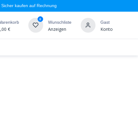
Sicher kaufen auf Rechnung
0
Warenkorb
Wunschliste
Gast
,00
€
Anzeigen
Konto
geschäft
Markenshops
Wandgestaltung
%SALE