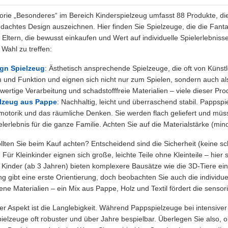
orie „Besonderes“ im Bereich Kinderspielzeug umfasst 88 Produkte, die
dachtes Design auszeichnen. Hier finden Sie Spielzeuge, die die Fanta
r Eltern, die bewusst einkaufen und Wert auf individuelle Spielerlebnis
Wahl zu treffen:
gn Spielzeug
: Ästhetisch ansprechende Spielzeuge, die oft von Küns
 und Funktion und eignen sich nicht nur zum Spielen, sondern auch al
wertige Verarbeitung und schadstofffreie Materialien – viele dieser Pro
lzeug aus Pappe
: Nachhaltig, leicht und überraschend stabil. Pappsp
motorik und das räumliche Denken. Sie werden flach geliefert und 
elerlebnis für die ganze Familie. Achten Sie auf die Materialstärke (mi
llten Sie beim Kauf achten? Entscheidend sind die Sicherheit (keine s
 Für Kleinkinder eignen sich große, leichte Teile ohne Kleinteile – hie
e Kinder (ab 3 Jahren) bieten komplexere Bausätze wie die 3D-Tiere e
g gibt eine erste Orientierung, doch beobachten Sie auch die individue
ene Materialien – ein Mix aus Pappe, Holz und Textil fördert die sens
er Aspekt ist die Langlebigkeit. Während Pappspielzeuge bei intensiver 
ielzeuge oft robuster und über Jahre bespielbar. Überlegen Sie also, o