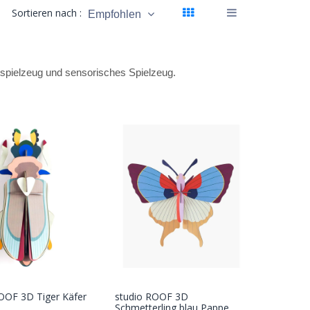
Sortieren nach :
Empfohlen
tspielzeug und sensorisches Spielzeug.
OOF 3D Tiger Käfer
studio ROOF 3D
In den
In den
Schmetterling blau Pappe