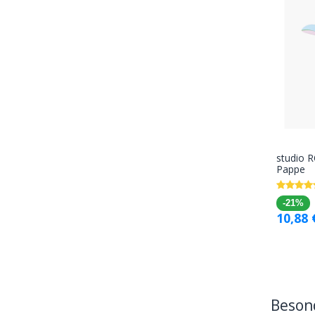
studio 
Pappe
-21%
10,88
Beson