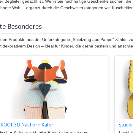
er Begleiter gedacht ist. Wenn Sie nachhaltige Geschenke suchen, die di
hnete Wahl – ergänzt durch die Geschwisterkategorien wie Kuscheltier
bte Besonderes
nden Produkte aus der Unterkategorie „Spielzeug aus Pappe“ zählen zu 
t dekorativem Design – ideal für Kinder, die gerne basteln und anschli
o ROOF 3D Nashorn Käfer
studi
tischer Käfer aus stabiler Pappe, der nach dem
Leuchte