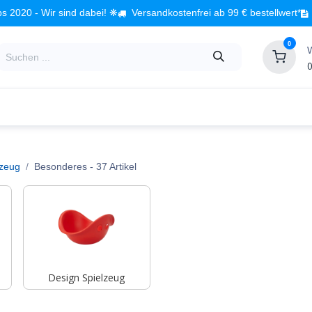
s 2020 - Wir sind dabei! ❋
Versandkostenfrei ab 99 € bestellwert*
0
0
Babyzimmer
Spielzeug
Kindermöbel
Fach
lzeug
Besonderes
- 37 Artikel
Design Spielzeug