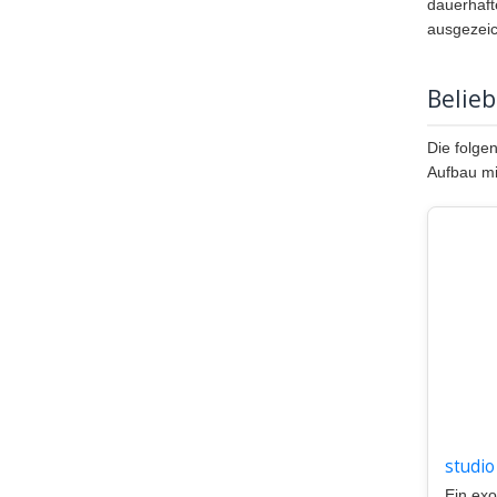
dauerhaft
ausgezeic
Belie
Die folge
Aufbau mi
studi
Ein exo