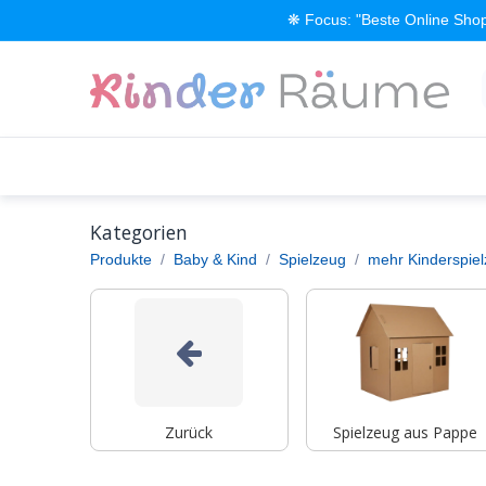
Zum Inhalt springen
❋ Focus: "Beste Online Shop
Alle Produkte
Kinderzimmer einrichten
Kategorien
Produkte
Baby & Kind
Spielzeug
mehr Kinderspie
Zurück
Spielzeug aus Pappe