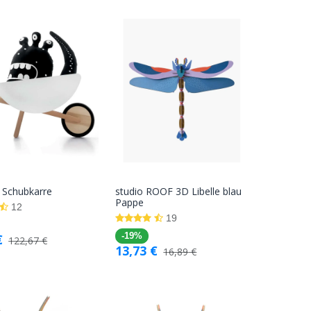
 Schubkarre
studio ROOF 3D Libelle blau
In den
In den
Pappe
12
Warenkorb
Warenkorb
19
€
-19%
122,67
€
13,73
€
16,89
€