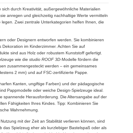
 sich durch Kreativität, außergewöhnliche Materialien
sie anregen und gleichzeitig nachhaltige Werte vermitteln
se legen. Zwei zentrale Unterkategorien helfen Ihnen, die
tlern oder Designern entworfen werden. Sie kombinieren
s Dekoration im Kinderzimmer. Achten Sie auf
dukte sind aus Holz oder robustem Kunststoff gefertigt.
ielzeuge wie die
studio ROOF 3D
-Modelle fördern die
müssen zusammengesteckt werden – ein gemeinsames
ndestens 2 mm) und auf FSC-zertifizierte Pappe.
charfen Kanten, ungiftige Farben) und der pädagogische
r sind Pappmodelle oder weiche Design-Spielzeuge ideal.
ine spannende Herausforderung. Die Altersangabe auf der
llen Fähigkeiten Ihres Kindes. Tipp: Kombinieren Sie
orische Wahrnehmung.
Nutzung mit der Zeit an Stabilität verlieren können, sind
b das Spielzeug eher als kurzlebiger Bastelspaß oder als