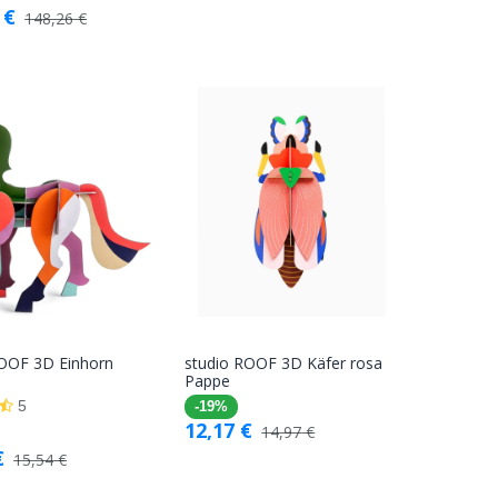
€
148,26
€
ROOF 3D Einhorn
studio ROOF 3D Käfer rosa
In den
In den
Pappe
Warenkorb
Warenkorb
5
-19%
12,17
€
14,97
€
€
15,54
€