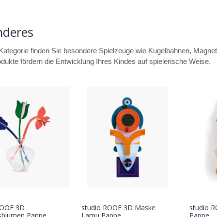
nderes
 Kategorie finden Sie besondere Spielzeuge wie Kugelbahnen, Magne
dukte fördern die Entwicklung Ihres Kindes auf spielerische Weise.
ROOF 3D
studio ROOF 3D Maske
studio R
In den
In den
gsblumen Pappe
Lamu Pappe
Pappe