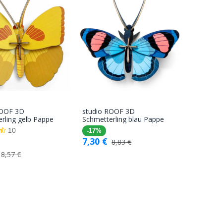
ROOF 3D
studio ROOF 3D
In den
In den
rling gelb Pappe
Schmetterling blau Pappe
Warenkorb
Warenkorb
10
-17%
7,30
€
8,83
€
8,57
€