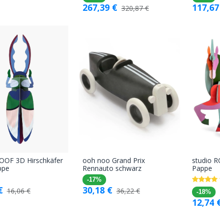
267,39
€
117,67
320,87
€
ROOF 3D Hirschkäfer
ooh noo Grand Prix
studio 
In den
In den
ppe
Rennauto schwarz
Pappe
Warenkorb
Warenkorb
-17%
€
30,18
€
16,06
€
36,22
€
-18%
12,74