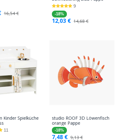
Warenkorb
Warenkorb
9
€
16,54
€
-18%
12,03
€
14,68
€
 Kinder Spielküche
studio ROOF 3D Löwenfisch
In den
In den
ss
orange Pappe
Warenkorb
Warenkorb
11
-18%
7,48
€
9,13
€