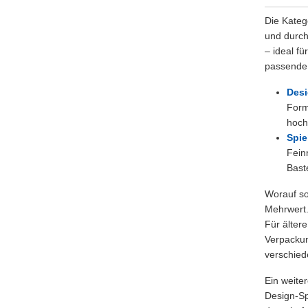
Die Kateg
und durch
– ideal fü
passende 
Desi
Form
hoch
Spie
Fein
Bast
Worauf so
Mehrwert.
Für älter
Verpackun
verschied
Ein weiter
Design-Sp