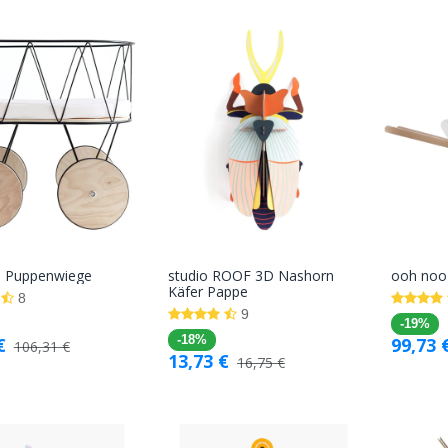
 Puppenwiege
studio ROOF 3D Nashorn
ooh noo
In den
In den
Käfer Pappe
8
Warenkorb
Warenkorb
9
-19%
€
-18%
99,73
106,31
€
13,73
€
16,75
€