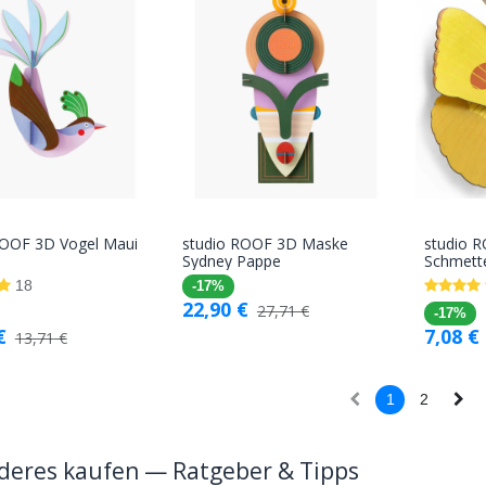
ROOF 3D Vogel Maui
studio ROOF 3D Maske
studio 
In den
In den
Sydney Pappe
Schmette
Warenkorb
Warenkorb
18
-17%
22,90
€
27,71
€
-17%
€
7,08
€
13,71
€
1
2
deres kaufen — Ratgeber & Tipps