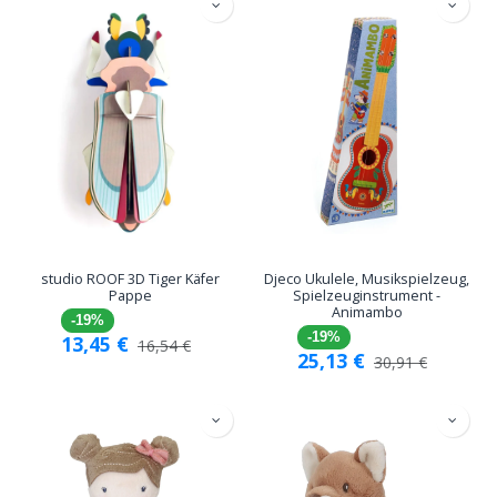
studio ROOF 3D Tiger Käfer
Djeco Ukulele, Musikspielzeug,
Pappe
Spielzeuginstrument -
Animambo
-19%
-19%
13,45
€
16,54
€
25,13
€
30,91
€