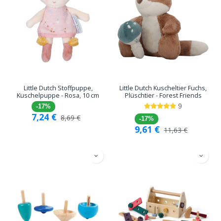
Little Dutch Stoffpuppe,
Little Dutch Kuscheltier Fuchs,
Kuschelpuppe - Rosa, 10 cm
Plüschtier - Forest Friends
9
-17%
7,24
€
8,69
€
-17%
9,61
€
11,63
€