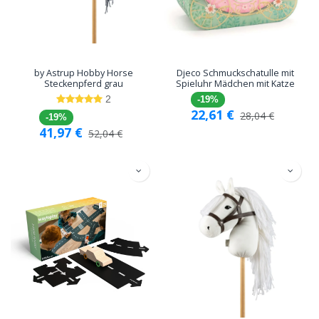
by Astrup Hobby Horse
Djeco Schmuckschatulle mit
Steckenpferd grau
Spieluhr Mädchen mit Katze
2
-19%
22,61
€
28,04
€
-19%
41,97
€
52,04
€