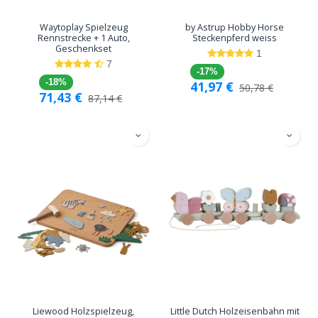
Waytoplay Spielzeug
by Astrup Hobby Horse
Rennstrecke + 1 Auto,
Steckenpferd weiss
Geschenkset
1
7
-17%
-18%
41,97
€
50,78
€
71,43
€
87,14
€
Liewood Holzspielzeug,
Little Dutch Holzeisenbahn mit