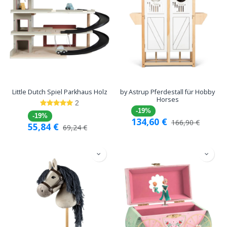
Little Dutch Spiel Parkhaus Holz
by Astrup Pferdestall für Hobby
Horses
2
-19%
-19%
134,60
€
166,90
€
55,84
€
69,24
€