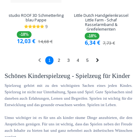
studio ROOF 3D Schmetterling
Little Dutch Handgelenkrassel
blau Pappe
Little Farm - Schaf
Rasselarmband &
9
Greifelementen
-18%
-18%
12,03
€
14,68
€
6,34
€
7,73
€
1
2
3
4
5
Schönes Kinderspielzeug - Spielzeug für Kinder
Spielzeug gehört mit zu den wichtigsten Sachen eines jeden Kindes.
Spielzeug ist nicht nur Unterhaltung, Spass und Spiel. Gute Spielsachen sind
daneben auch Erfahrungen, Lernen und Begreifen. Spielen ist wichtig für die
Entwicklung und das gesunde erwachsen werden. Spielen ist Leben.
Umso wichtiger ist es für uns als kinder räume Dinge anzubieten, die den
Ansprüchen genügen. Für uns ist wichtig, dass das Spielen neben der Freude
auch Inhalte zu bieten hat und ganz nebenbei auch ästhetischen Wünschen
genügt.