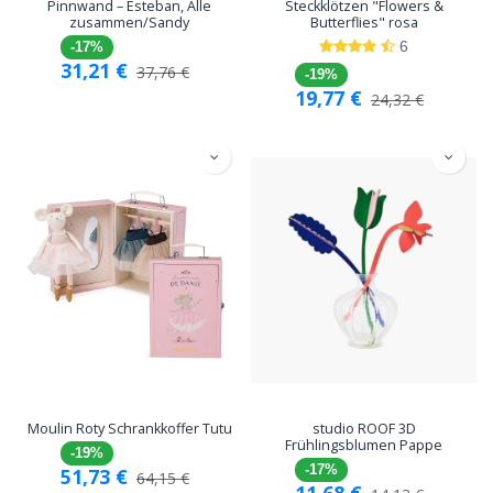
Pinnwand – Esteban, Alle
Steckklötzen "Flowers &
zusammen/Sandy
Butterflies" rosa
6
-17%
31,21
€
37,76
€
-19%
19,77
€
24,32
€
Moulin Roty Schrankkoffer Tutu
studio ROOF 3D
Frühlingsblumen Pappe
-19%
-17%
51,73
€
64,15
€
11,68
€