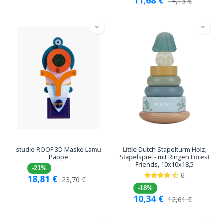
14,13
€
studio ROOF 3D Maske Lamu
Little Dutch Stapelturm Holz,
Pappe
Stapelspiel - mit Ringen Forest
Friends, 10x10x18,5
-21%
6
18,81
€
23,70
€
-18%
10,34
€
12,61
€