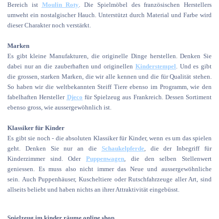
Bereich ist
Moulin Roty
. Die Spielmöbel des französischen Herstellers
umweht ein nostalgischer Hauch. Unterstützt durch Material und Farbe wird
dieser Charakter noch verstärkt.
Marken
Es gibt kleine Manufakturen, die originelle Dinge herstellen. Denken Sie
dabei nur an die zauberhaften und originellen
Kinderstempel
. Und es gibt
die grossen, starken Marken, die wir alle kennen und die für Qualität stehen.
So haben wir die weltbekannten Steiff Tiere ebenso im Programm, wie den
fabelhaften Hersteller
Djeco
für Spielzeug aus Frankreich. Dessen Sortiment
ebenso gross, wie aussergewöhnlich ist.
Klassiker für Kinder
Es gibt sie noch - die absoluten Klassiker für Kinder, wenn es um das spielen
geht. Denken Sie nur an die
Schaukelpferde
, die der Inbegriff für
Kinderzimmer sind. Oder
Puppenwagen
, die den selben Stellenwert
geniessen. Es muss also nicht immer das Neue und aussergewöhnliche
sein. Auch Puppenhäuser, Kuscheltiere oder Rutschfahrzeuge aller Art, sind
allseits beliebt und haben nichts an ihrer Attraktivität eingebüsst.
Spielzeug im kinder räume online shop