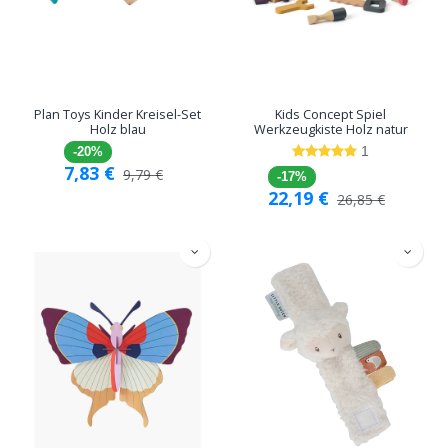
Plan Toys Kinder Kreisel-Set
Kids Concept Spiel
Holz blau
Werkzeugkiste Holz natur
1
-20%
7,83
€
9,79
€
-17%
22,19
€
26,85
€