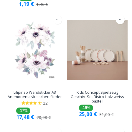
1,19
€
1,46
€
Lilipinso Wandsticker A3
Kids Concept Spielzeug
Anemonensträusschen flieder
Geschirr-Set Bistro Holz weiss
pastell
12
-19%
-17%
25,00
€
31,00
€
17,48
€
20,98
€