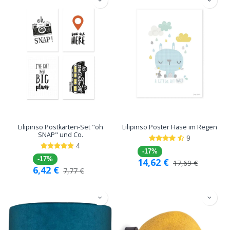
Lilipinso Postkarten-Set "oh
Lilipinso Poster Hase im Regen
SNAP" und Co.
9
4
-17%
-17%
14,62
€
17,69
€
6,42
€
7,77
€