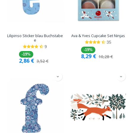
Lilipinso Sticker blau Buchstabe
Ava & Yves Cupcake Set Ninjas
e
35
9
-19%
-19%
8,29
€
10,28
€
2,86
€
3,52
€