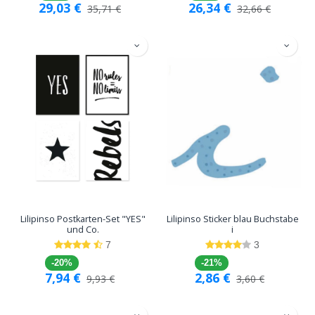
29,03
€
26,34
€
35,71
€
32,66
€
Lilipinso Postkarten-Set "YES"
Lilipinso Sticker blau Buchstabe
und Co.
i
7
3
-20%
-21%
7,94
€
2,86
€
9,93
€
3,60
€