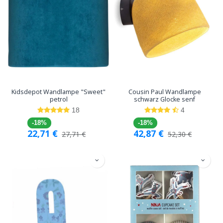
Kidsdepot Wandlampe "Sweet"
Cousin Paul Wandlampe
petrol
schwarz Glocke senf
18
4
-18%
-18%
22,71
€
42,87
€
27,71
€
52,30
€