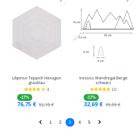
Lilipinso Teppich Hexagon
tresxics Wandregal Berge
graublau
schwarz
4
10
-17%
-17%
76,75
€
32,69
€
92,10
€
39,55
€
1
2
3
4
5