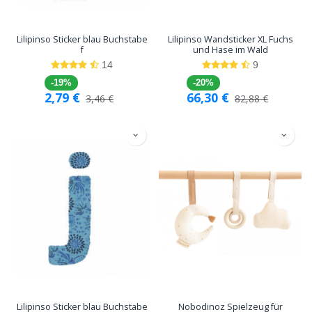
Lilipinso Sticker blau Buchstabe
Lilipinso Wandsticker XL Fuchs
f
und Hase im Wald
14
9
-19%
-20%
2,79
€
66,30
€
3,46
€
82,88
€
Lilipinso Sticker blau Buchstabe
Nobodinoz Spielzeug für