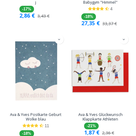
j
Babygym "Himmel"
4
-17%
2,86
€
3,43
€
-18%
27,35
€
33,37
€
Ava & Yves Postkarte Geburt
Ava & Yves Glückwunsch
Wolke blau
Klappkarte Athleten
11
-21%
1,87
€
2,36
€
-18%