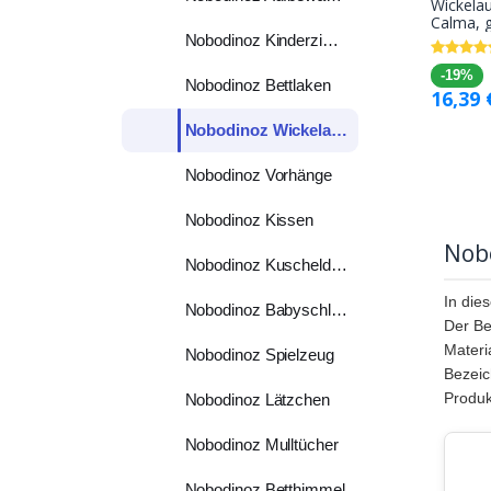
Wickelau
Calma, g
Nobodinoz Kinderzimmerdeko
-19%
Nobodinoz Bettlaken
16,39
Nobodinoz Wickelauflagen
Nobodinoz Vorhänge
Nobodinoz Kissen
Nob
Nobodinoz Kuscheldecken
In die
Nobodinoz Babyschlafsäcke
Der Be
Materi
Nobodinoz Spielzeug
Bezeic
Produk
Nobodinoz Lätzchen
Nobodinoz Mulltücher
Nobodinoz Betthimmel