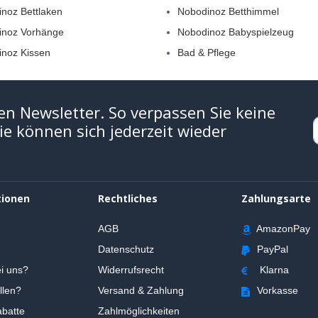
noz Bettlaken
Nobodinoz Betthimmel
inoz Vorhänge
Nobodinoz Babyspielzeug
noz Kissen
Bad & Pflege
en Newsletter. So verpassen Sie keine
e können sich jederzeit wieder
tionen
Rechtliches
Zahlungsarte
AGB
AmazonPay
Datenschutz
PayPal
i uns?
Widerrufsrecht
Klarna
llen?
Versand & Zahlung
Vorkasse
batte
Zahlmöglichkeiten