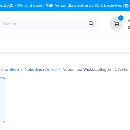
s 2020 - Wir sind dabei! ❋
Versandkostenfrei ab 99 € bestellwert*
0
0
Babyzimmer
Spielzeug
Kindermöbel
Fach
nline Shop
Nobodinoz Artikel
Nobodinoz Wickelauflagen
- 1 Artikel