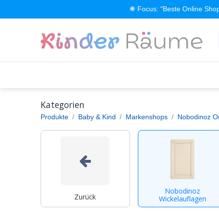
Zum Inhalt springen
❋ Focus: "Beste Online Shop
Alle Produkte
Kinderzimmer einrichten
Kategorien
Produkte
Baby & Kind
Markenshops
Nobodinoz O
Nobodinoz
Zurück
Wickelauflagen