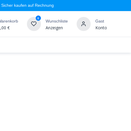
Sicher kaufen auf Rechnung
0
Warenkorb
Wunschliste
Gast
,00
€
Anzeigen
Konto
geschäft
Markenshops
Wandgestaltung
%SALE