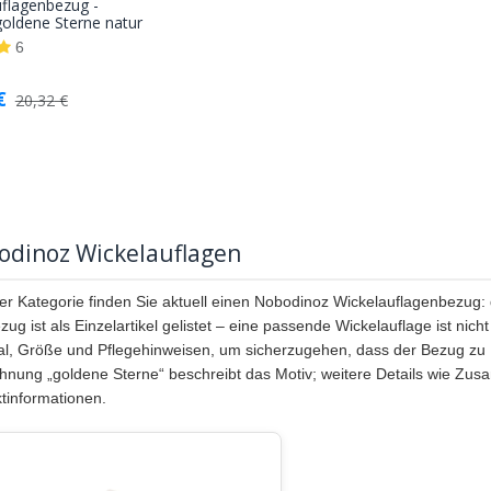
In den
flagenbezug -
oldene Sterne natur
Warenkorb
6
€
20,32
€
odinoz Wickelauflagen
ser Kategorie finden Sie aktuell einen Nobodinoz Wickelauflagenbezug:
zug ist als Einzelartikel gelistet – eine passende Wickelauflage ist nic
al, Größe und Pflegehinweisen, um sicherzugehen, dass der Bezug zu 
hnung „goldene Sterne“ beschreibt das Motiv; weitere Details wie Z
tinformationen.