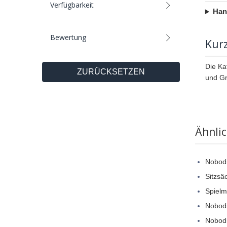
Verfügbarkeit
Han
Bewertung
Kur
Die Ka
ZURÜCKSETZEN
und Gr
Ähnli
Nobod
Sitzsä
Spielm
Nobod
Nobod