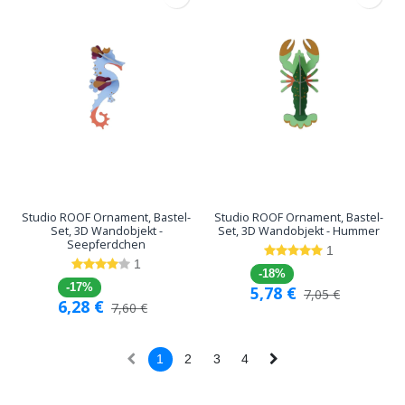
Studio ROOF Ornament, Bastel-
Studio ROOF Ornament, Bastel-
Set, 3D Wandobjekt -
Set, 3D Wandobjekt - Hummer
Seepferdchen
1
1
-18%
-17%
5,78
€
7,05
€
6,28
€
7,60
€
1
2
3
4