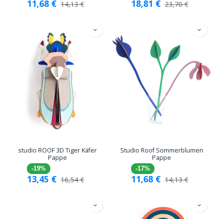
11,68
€
18,81
€
14,13
€
23,70
€
studio ROOF 3D Tiger Käfer
Studio Roof Sommerblumen
Pappe
Pappe
-19%
-17%
13,45
€
11,68
€
16,54
€
14,13
€