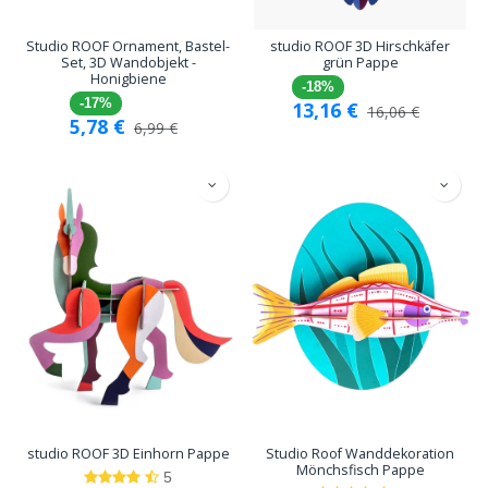
Studio ROOF Ornament, Bastel-
studio ROOF 3D Hirschkäfer
Set, 3D Wandobjekt -
grün Pappe
Honigbiene
-18%
-17%
13,16
€
16,06
€
5,78
€
6,99
€
studio ROOF 3D Einhorn Pappe
Studio Roof Wanddekoration
Mönchsfisch Pappe
5