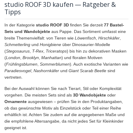
studio ROOF 3D kaufen — Ratgeber &
Tipps
In der Kategorie
studio ROOF 3D
finden Sie derzeit
77 Bastel-
Sets und Wandobjekte
aus Pappe. Das Sortiment umfasst eine
breite Themenvielfalt: von Tieren wie
Löwenfisch
,
Hirschkäfer
,
Schmetterling
und
Honigbiene
über Dinosaurier-Modelle
(
Stegosaurus
,
T-Rex
,
Triceratops
) bis hin zu dekorativen Masken
(
London
,
Brooklyn
,
Manhattan
) und floralen Motiven
(
Frühlingsblumen
,
Sommerblumen
). Auch exotische Varianten wie
Paradiesvogel
,
Nashornkäfer
und
Giant Scarab Beetle
sind
vertreten.
Bei der Auswahl können Sie nach Tierart, Stil oder Komplexität
vorgehen. Die meisten Sets sind als
3D Wandobjekte
oder
Ornamente
ausgewiesen – prüfen Sie in den Produktangaben,
ob das gewünschte Motiv als Einzelstück oder Teil einer Reihe
erhältlich ist. Achten Sie zudem auf die angegebenen Maße und
die empfohlene Altersangabe, da nicht jedes Set für Kleinkinder
geeignet ist.