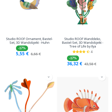
Studio ROOF Ornament, Bastel-
Studio ROOF Wanddeko,
Set, 3D Wandobjekt - Huhn
Bastel-Set, 3D Wandobjekt -
Tree of Life by Ilya
-17%
4
5,55
€
6,66
€
-17%
36,32
€
43,58
€