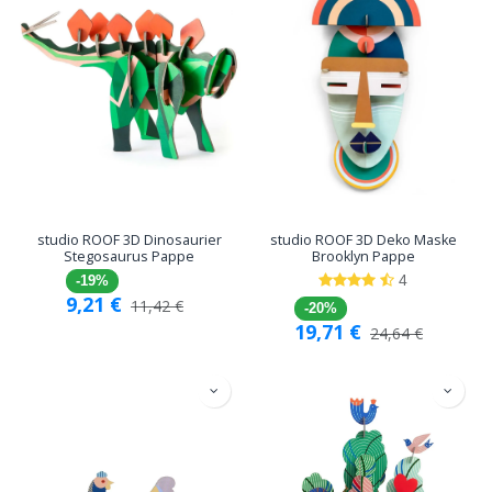
studio ROOF 3D Dinosaurier
studio ROOF 3D Deko Maske
Stegosaurus Pappe
Brooklyn Pappe
4
-19%
9,21
€
11,42
€
-20%
19,71
€
24,64
€