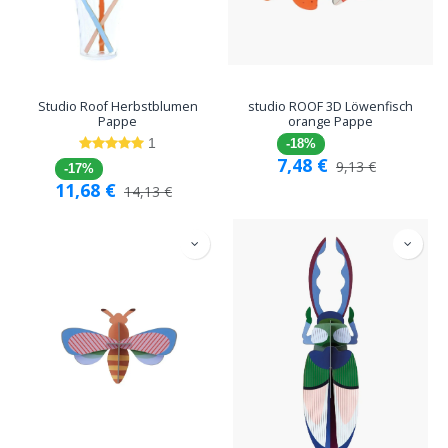
Studio Roof Herbstblumen
studio ROOF 3D Löwenfisch
Pappe
orange Pappe
1
-18%
7,48
€
9,13
€
-17%
11,68
€
14,13
€