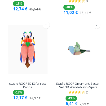
8
-18%
-18%
12,74
€
15,54
€
11,02
€
13,44
€
studio ROOF 3D Käfer rosa
Studio ROOF Ornament, Bastel-
Pappe
Set, 3D Wandobjekt - Spatz
2
-19%
12,17
€
14,97
€
-19%
6,41
€
7,95
€