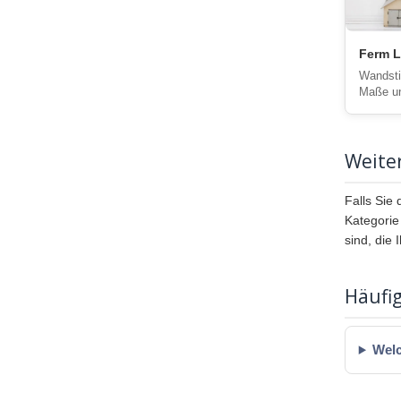
Ferm L
Wandsti
Maße un
Weite
Falls Sie
Kategori
sind, die
Häufig
Welc