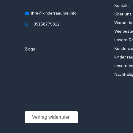
Kontakt
ihre@kinderraeume.info
Über uns
Warum be
05158779812
Wie beste
unsere Ra
Kundenzuf
Blogs
kinder rä
unsere V
Nachhalti
Vertrag widerrufen