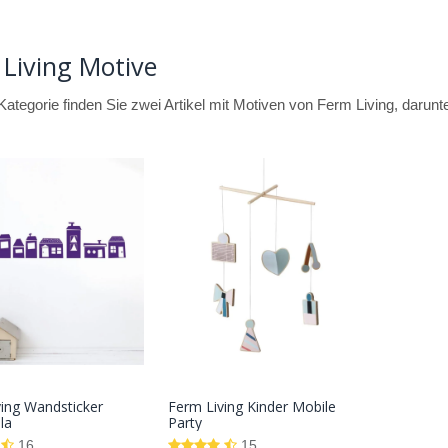
Living Motive
 Kategorie finden Sie zwei Artikel mit Motiven von Ferm Living, darun
ing Wandsticker
Ferm Living Kinder Mobile
In den
In den
la
Party
Warenkorb
Warenkorb
16
15