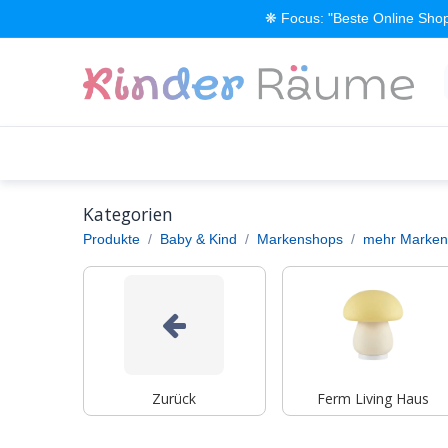
Zum Inhalt springen
❋ Focus: "Beste Online Shop
Alle Produkte
Kinderzimmer einrichten
Kategorien
Produkte
Baby & Kind
Markenshops
mehr Marken
Zurück
Ferm Living Haus