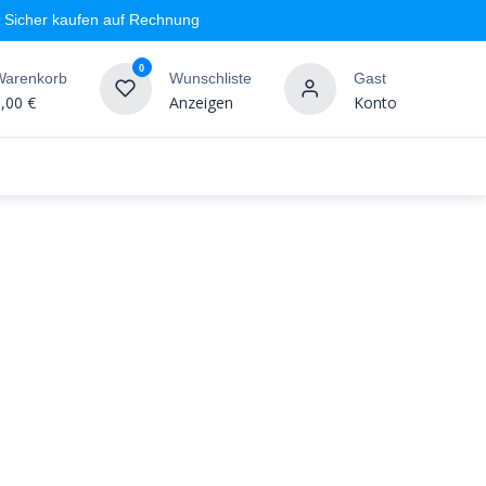
Sicher kaufen auf Rechnung
0
Warenkorb
Wunschliste
Gast
,00
€
Anzeigen
Konto
geschäft
Markenshops
Wandgestaltung
%SALE