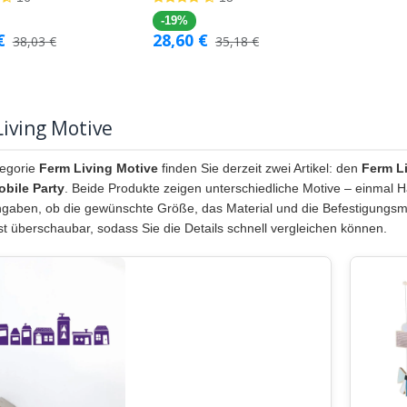
-19%
€
28,60
€
38,03
€
35,18
€
iving Motive
tegorie
Ferm Living Motive
finden Sie derzeit zwei Artikel: den
Ferm Li
obile Party
. Beide Produkte zeigen unterschiedliche Motive – einmal Hä
gaben, ob die gewünschte Größe, das Material und die Befestigungsmö
st überschaubar, sodass Sie die Details schnell vergleichen können.