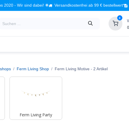
s 2020 - Wir sind dabei! ❋
Versandkostenfrei ab 99 € bestellwert*
0
0
Babyzimmer
Spielzeug
Kindermöbel
Fach
shops
Ferm Living Shop
Ferm Living Motive
- 2 Artikel
Ferm Living Party