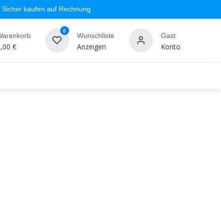
Sicher kaufen auf Rechnung
0
Warenkorb
Wunschliste
Gast
,00
€
Anzeigen
Konto
geschäft
Markenshops
Wandgestaltung
%SALE