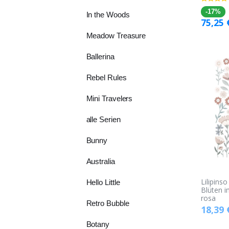
-17%
In the Woods
75,25
Meadow Treasure
Ballerina
Rebel Rules
Mini Travelers
alle Serien
Bunny
Australia
Lilipins
Hello Little
Blüten 
rosa
Retro Bubble
18,39
Botany