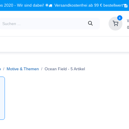
s 2020 - Wir sind dabei! ❋
Versandkostenfrei ab 99 € bestellwert*
0
0
Babyzimmer
Spielzeug
Kindermöbel
Fach
p
Motive & Themen
Ocean Field
- 5 Artikel