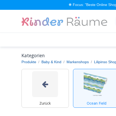
Zum Inhalt springen
❋ Focus: "Beste Online Shop
Alle Produkte
Kinderzimmer einrichten
Kategorien
Produkte
Baby & Kind
Markenshops
Lilipinso Sho
Zurück
Ocean Field