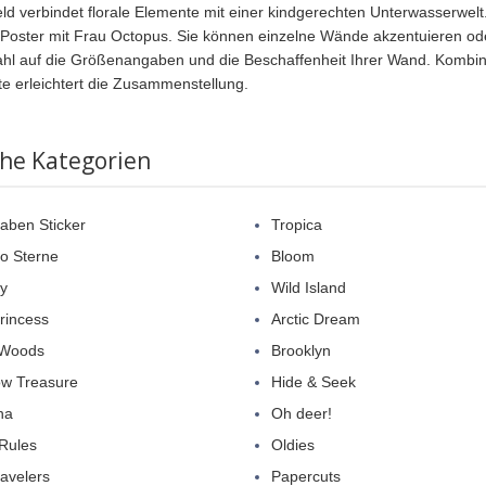
ld verbindet florale Elemente mit einer kindgerechten Unterwasserwel
 Poster mit Frau Octopus. Sie können einzelne Wände akzentuieren ode
hl auf die Größenangaben und die Beschaffenheit Ihrer Wand. Kombin
te erleichtert die Zusammenstellung.
che Kategorien
aben Sticker
Tropica
so Sterne
Bloom
y
Wild Island
Princess
Arctic Dream
 Woods
Brooklyn
w Treasure
Hide & Seek
na
Oh deer!
Rules
Oldies
ravelers
Papercuts