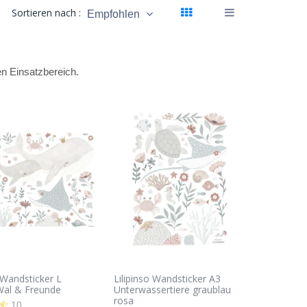
Sortieren nach :
Empfohlen
en Einsatzbereich.
o Wandsticker L
Lilipinso Wandsticker A3
Wal & Freunde
Unterwassertiere graublau
rosa
10