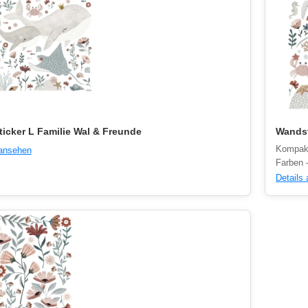
icker L Familie Wal & Freunde
Wandst
Kompakt
 ansehen
Farben 
Details