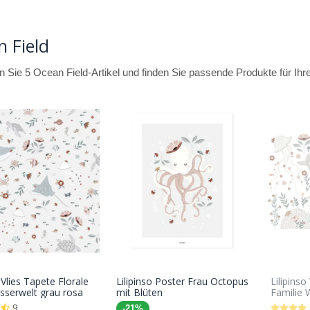
 Field
 Sie 5 Ocean Field-Artikel und finden Sie passende Produkte für Ihr
 Vlies Tapete Florale
Lilipinso Poster Frau Octopus
Lilipins
In den
In den
sserwelt grau rosa
mit Blüten
Familie 
Warenkorb
Warenkorb
9
-21%