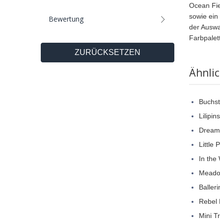
Ocean Fie
sowie ein
Bewertung
der Auswa
Farbpalet
ZURÜCKSETZEN
Ähnli
Buchst
Lilipin
Dream
Little 
In the
Meado
Balleri
Rebel 
Mini T