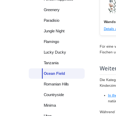
Greenery
Paradisio
Wandst
Details
Jungle Night
Flamingo
Für eine 
Fischen u
Lucky Ducky
Tanzania
Weite
Ocean Field
Die Kateg
Romanian Hills
Kinderzim
Countryside
In t
natür
Minima
Während "
Utan