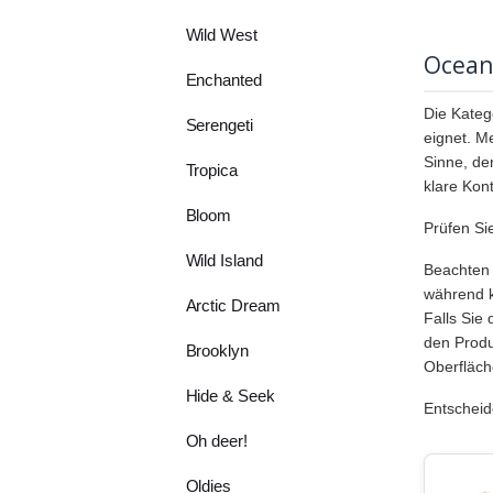
Wild West
Ocean
Enchanted
Die Katego
Serengeti
eignet. M
Sinne, de
Tropica
klare Kon
Bloom
Prüfen Si
Wild Island
Beachten 
während k
Arctic Dream
Falls Sie
den Produ
Brooklyn
Oberfläch
Hide & Seek
Entscheid
Oh deer!
Oldies