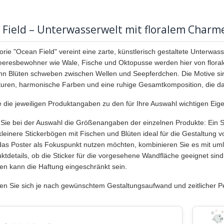
 Field – Unterwasserwelt mit floralem Charm
rie "Ocean Field" vereint eine zarte, künstlerisch gestaltete Unterwass
eeresbewohner wie Wale, Fische und Oktopusse werden hier von floral
nn Blüten schweben zwischen Wellen und Seepferdchen. Die Motive sin
turen, harmonische Farben und eine ruhige Gesamtkomposition, die da
e die jeweiligen Produktangaben zu den für Ihre Auswahl wichtigen Ei
Sie bei der Auswahl die Größenangaben der einzelnen Produkte: Ein Set
leinere Stickerbögen mit Fischen und Blüten ideal für die Gestaltung 
 das Poster als Fokuspunkt nutzen möchten, kombinieren Sie es mit umla
ktdetails, ob die Sticker für die vorgesehene Wandfläche geeignet sind
en kann die Haftung eingeschränkt sein.
en Sie sich je nach gewünschtem Gestaltungsaufwand und zeitlicher Pe