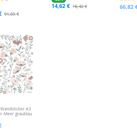
14,62
€
66,82
18,42
€
€
91,05
€
o Wandsticker A3
im Meer graublau
€