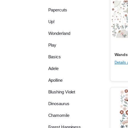
Papercuts
Up!
Wonderland
Play
Wandst
Basics
Details
Adele
Apolline
Blushing Violet
Dinosaurus
Chamomile
Forest Happiness