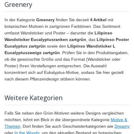
Greenery
In der Kategorie
Greenery
finden Sie derzeit
4 Artikel
mit
botanischen Motiven in zartgrünen Farbtönen. Das Sortiment
umfasst Wandsticker und Poster – darunter die
Lilipinso
Wandsticker Eucalyptusranken zartgrün
, das
Lilipinso Poster
Eucalyptus zartgrün
sowie den
Lilipinso Wandsticker L
Eucalyptuszweige zartgrün
. Prüfen Sie in den Produktangaben,
ob die gewünschte Größe und das Format (Wandsticker oder
Poster) Ihren Vorstellungen entsprechen. Die Auswahl
konzentriert sich auf Eukalyptus-Motive, sodass Sie hier gezielt
nach diesem Pflanzendesign stöbern können.
Weitere Kategorien
Falls Sie neben den Grün-Motiven weitere Designs vergleichen
möchten, lohnt ein Blick in die übergeordnete Kategorie
Motive &
Themen
. Dort finden Sie auch Geschwisterkategorien wie
Dreamy
oder
In the Woods
, um den aktuellen Bestand an botanischen