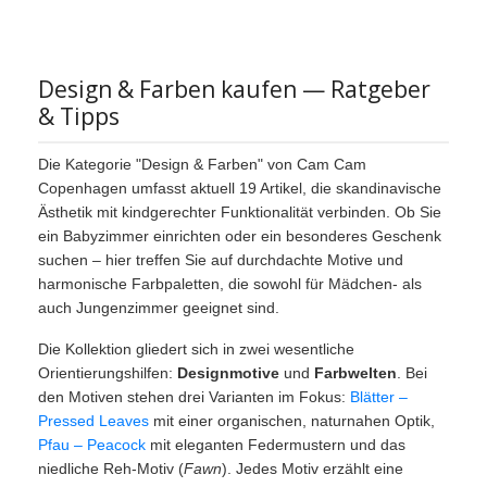
Design & Farben kaufen — Ratgeber
& Tipps
Die Kategorie "Design & Farben" von Cam Cam
Copenhagen umfasst aktuell 19 Artikel, die skandinavische
Ästhetik mit kindgerechter Funktionalität verbinden. Ob Sie
ein Babyzimmer einrichten oder ein besonderes Geschenk
suchen – hier treffen Sie auf durchdachte Motive und
harmonische Farbpaletten, die sowohl für Mädchen- als
auch Jungenzimmer geeignet sind.
Die Kollektion gliedert sich in zwei wesentliche
Orientierungshilfen:
Designmotive
und
Farbwelten
. Bei
den Motiven stehen drei Varianten im Fokus:
Blätter –
Pressed Leaves
mit einer organischen, naturnahen Optik,
Pfau – Peacock
mit eleganten Federmustern und das
niedliche Reh-Motiv (
Fawn
). Jedes Motiv erzählt eine