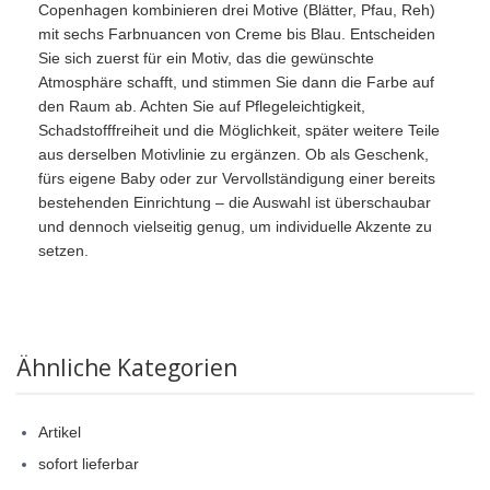
Copenhagen kombinieren drei Motive (Blätter, Pfau, Reh)
mit sechs Farbnuancen von Creme bis Blau. Entscheiden
Sie sich zuerst für ein Motiv, das die gewünschte
Atmosphäre schafft, und stimmen Sie dann die Farbe auf
den Raum ab. Achten Sie auf Pflegeleichtigkeit,
Schadstofffreiheit und die Möglichkeit, später weitere Teile
aus derselben Motivlinie zu ergänzen. Ob als Geschenk,
fürs eigene Baby oder zur Vervollständigung einer bereits
bestehenden Einrichtung – die Auswahl ist überschaubar
und dennoch vielseitig genug, um individuelle Akzente zu
setzen.
Ähnliche Kategorien
Artikel
sofort lieferbar