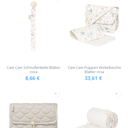
Cam Cam Schnullerkette Blätter
Cam Cam Puppen Wickeltasche
rosa
Blätter rosa
8,66
€
33,61
€