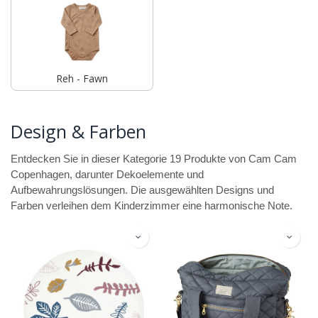
Reh - Fawn
Design & Farben
Entdecken Sie in dieser Kategorie 19 Produkte von Cam Cam
Copenhagen, darunter Dekoelemente und
Aufbewahrungslösungen. Die ausgewählten Designs und
Farben verleihen dem Kinderzimmer eine harmonische Note.