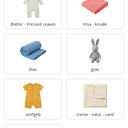
Blätter - Pressed Leaves
rosa - koralle
blau
grau
senfgelb
creme - natur - sand