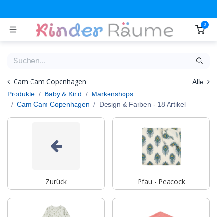
Zum Inhalt springen
0
Cam Cam Copenhagen
Alle
Produkte
Baby & Kind
Markenshops
Cam Cam Copenhagen
Design & Farben
- 18 Artikel
Zurück
Pfau - Peacock