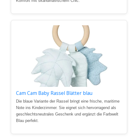
Komfort mit skandinavischem Chic.
Cam Cam Baby Rassel Blätter blau
Die blaue Variante der Rassel bringt eine frische, maritime
Note ins Kinderzimmer. Sie eignet sich hervorragend als
geschlechtsneutrales Geschenk und ergänzt die Farbwelt
Blau perfekt.