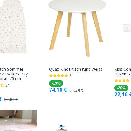
Dutch Sommer
Quax Kindertisch rund weiss
Kids Con
In den
In den
ck "Sailors Bay"
Haken St
8
röße: 70 cm
Warenkorb
Warenkorb
-19%
24
74,18
€
-20%
91,24
€
22,16
€
35,80
€