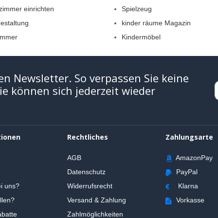
zimmer einrichten
Spielzeug
estaltung
kinder räume Magazin
immer
Kindermöbel
en Newsletter. So verpassen Sie keine
e können sich jederzeit wieder
tionen
Rechtliches
Zahlungsarte
AGB
AmazonPay
Datenschutz
PayPal
i uns?
Widerrufsrecht
Klarna
llen?
Versand & Zahlung
Vorkasse
batte
Zahlmöglichkeiten