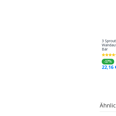
3 Sprout
Wandauf
Bär
-17%
22,16
Ähnli