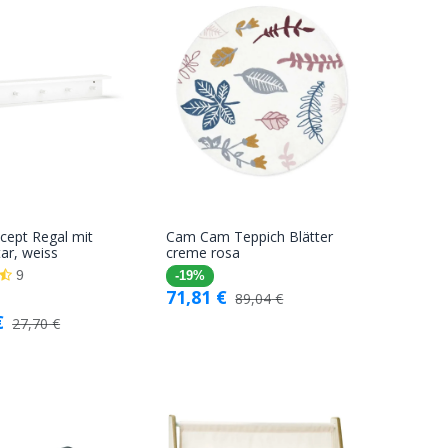
cept Regal mit
Cam Cam Teppich Blätter
In den
In den
ar, weiss
creme rosa
Warenkorb
Warenkorb
9
-19%
71,81
€
89,04
€
€
27,70
€