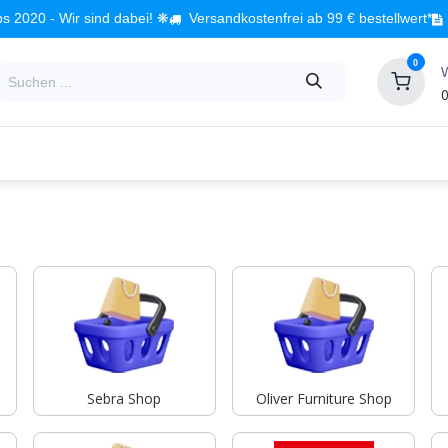
s 2020 - Wir sind dabei! ❋
Versandkostenfrei ab 99 € bestellwert*
0
0
Babyzimmer
Spielzeug
Kindermöbel
Fach
Sebra Shop
Oliver Furniture Shop