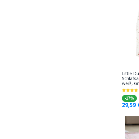
Little 
Schlafsa
weiß, G
-17%
29,59