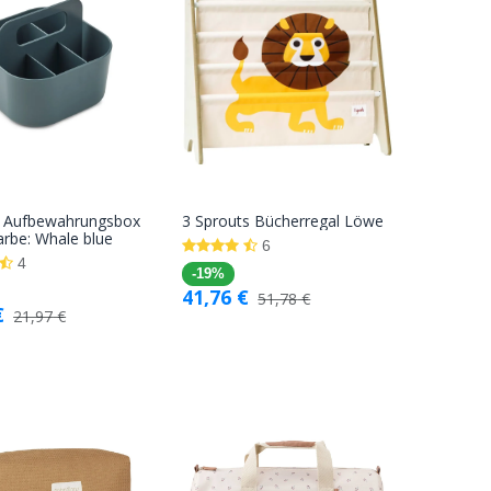
 Aufbewahrungsbox
3 Sprouts Bücherregal Löwe
In den
In den
arbe: Whale blue
6
Warenkorb
Warenkorb
4
-19%
41,76
€
51,78
€
€
21,97
€