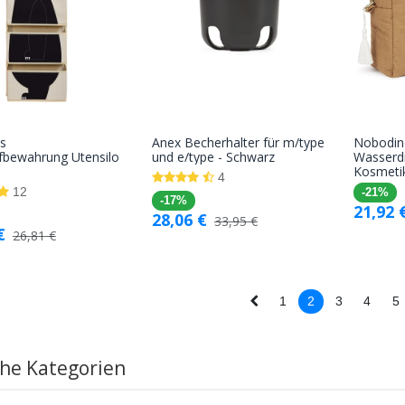
s
Anex Becherhalter für m/type
Nobodin
In den
In den
bewahrung Utensilo
und e/type - Schwarz
Wasserd
Kosmeti
Warenkorb
Warenkorb
4
12
-21%
-17%
21,92
28,06
€
33,95
€
€
26,81
€
1
2
3
4
5
che Kategorien