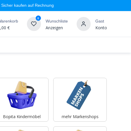
Sicher kaufen auf Rechnung
0
Warenkorb
Wunschliste
Gast
,00
€
Anzeigen
Konto
geschäft
Markenshops
Wandgestaltung
%SALE
Bopita Kindermöbel
mehr Markenshops