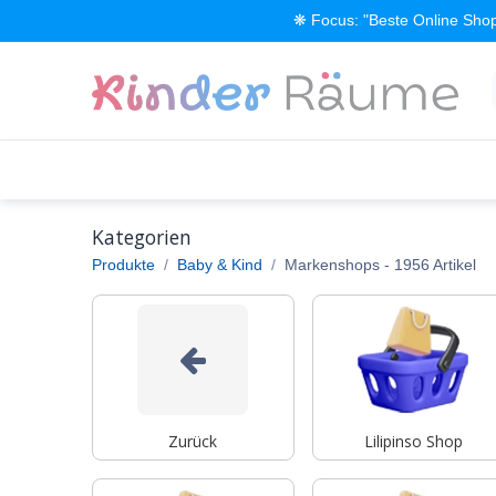
Zum Inhalt springen
❋ Focus: "Beste Online Shop
Alle Produkte
Kinderzimmer einrichten
Kategorien
Produkte
Baby & Kind
Markenshops
- 1956 Artikel
Zurück
Lilipinso Shop