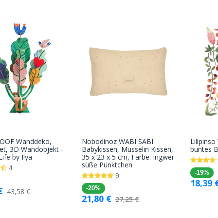
ROOF Wanddeko,
Nobodinoz WABI SABI
Lilipins
In den
In den
et, 3D Wandobjekt -
Babykissen, Musselin Kissen,
buntes 
ife by Ilya
35 x 23 x 5 cm, Farbe: Ingwer
Warenkorb
Warenkorb
süße Pünktchen
4
-19%
9
18,39
€
-20%
43,58
€
21,80
€
27,25
€