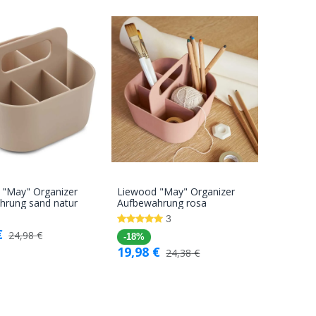
 "May" Organizer
Liewood "May" Organizer
In den
In den
hrung sand natur
Aufbewahrung rosa
Warenkorb
Warenkorb
3
€
24,98
€
-18%
19,98
€
24,38
€