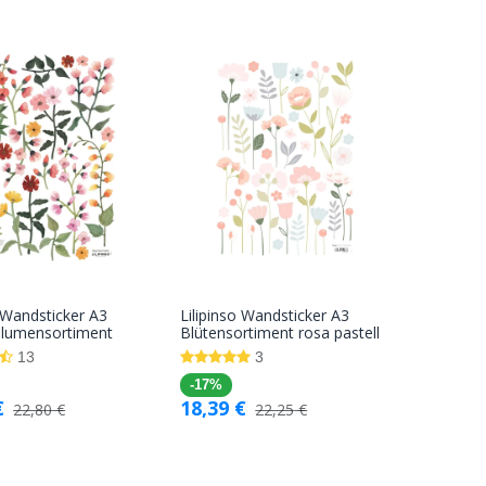
o Wandsticker A3
Lilipinso Wandsticker A3
In den
In den
Blumensortiment
Blütensortiment rosa pastell
Warenkorb
Warenkorb
13
3
-17%
€
18,39
€
22,80
€
22,25
€