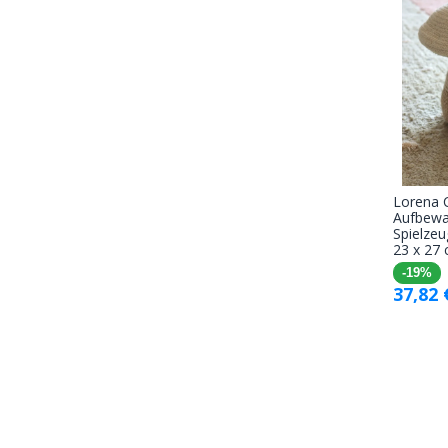
Lorena 
Aufbewa
Spielze
23 x 27
-19%
37,82