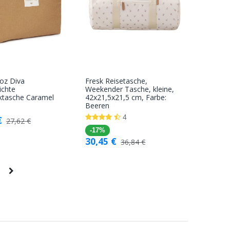
oz Diva
Fresk Reisetasche,
In den
In den
ichte
Weekender Tasche, kleine,
ktasche Caramel
42x21,5x21,5 cm, Farbe:
Warenkorb
Warenkorb
Beeren
4
€
27,62
€
-17%
30,45
€
36,84
€