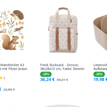
o Wandsticker A3
Fresk Rücksack - Grosse,
Liewood
In den
In den
e mit Pilzen braun
38x28x10 cm, Farbe: Beeren
Aufbewa
Warenkorb
Warenkorb
-18%
-20%
1
36,24
€
19,98
44,21
€
€
22,80
€