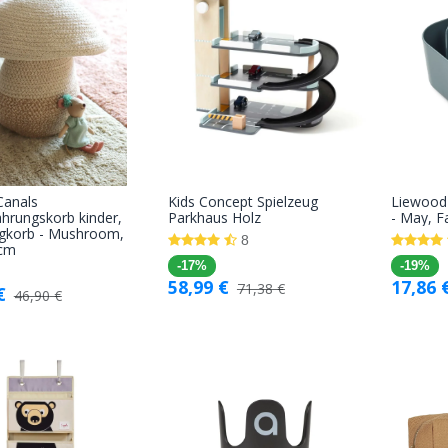
Canals
Kids Concept Spielzeug
Liewood
In den
In den
hrungskorb kinder,
Parkhaus Holz
- May, F
ugkorb - Mushroom,
Warenkorb
Warenkorb
8
 cm
-17%
-19%
58,99
€
17,86
71,38
€
€
46,90
€