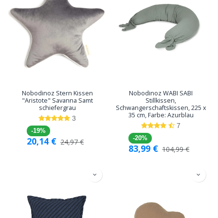
Nobodinoz Stern Kissen
Nobodinoz WABI SABI
"Aristote" Savanna Samt
Stillkissen,
schiefergrau
Schwangerschaftskissen, 225 x
35 cm, Farbe: Azurblau
3
7
-19%
-20%
20,14
€
24,97
€
83,99
€
104,99
€