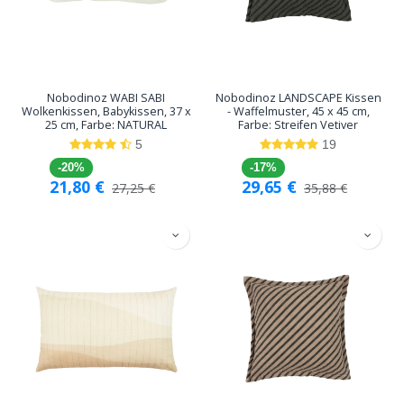
Nobodinoz WABI SABI
Nobodinoz LANDSCAPE Kissen
Wolkenkissen, Babykissen, 37 x
- Waffelmuster, 45 x 45 cm,
25 cm, Farbe: NATURAL
Farbe: Streifen Vetiver
5
19
-20%
-17%
21,80
€
29,65
€
27,25
€
35,88
€