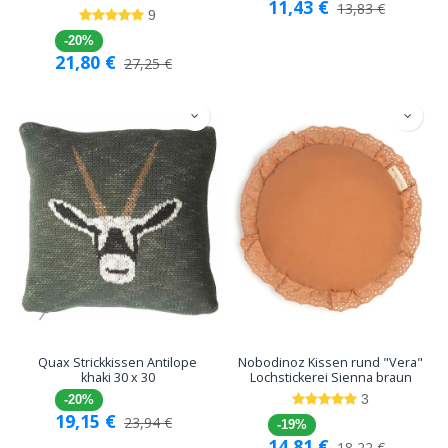
11,43
€
13,83
€
9
-20%
21,80
€
27,25
€
Quax Strickkissen Antilope
Nobodinoz Kissen rund "Vera"
khaki 30 x 30
Lochstickerei Sienna braun
3
-20%
19,15
€
23,94
€
-19%
14,81
€
18,22
€