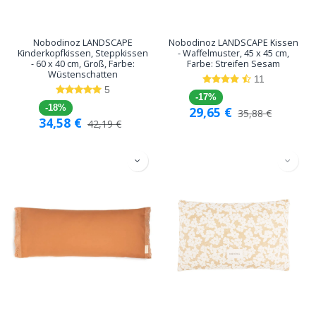
Nobodinoz LANDSCAPE
Nobodinoz LANDSCAPE Kissen
Kinderkopfkissen, Steppkissen
- Waffelmuster, 45 x 45 cm,
- 60 x 40 cm, Groß, Farbe:
Farbe: Streifen Sesam
Wüstenschatten
11
5
-17%
-18%
29,65
€
35,88
€
34,58
€
42,19
€