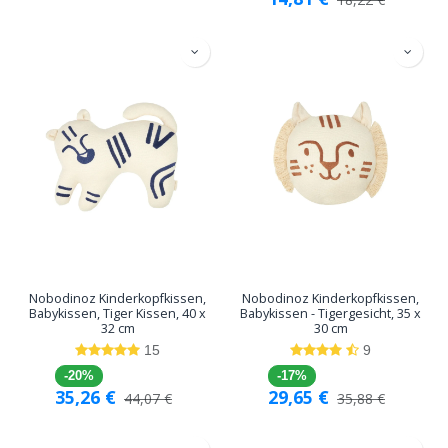
Nobodinoz Kinderkopfkissen,
Nobodinoz Kinderkopfkissen,
Babykissen, Tiger Kissen, 40 x
Babykissen - Tigergesicht, 35 x
32 cm
30 cm
15
9
-20%
-17%
35,26
€
29,65
€
44,07
€
35,88
€