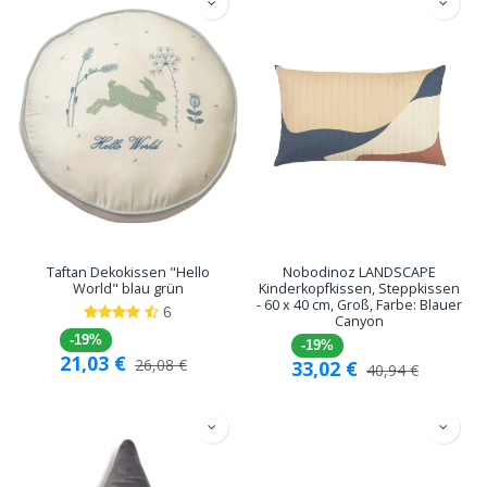
Taftan Dekokissen "Hello
Nobodinoz LANDSCAPE
World" blau grün
Kinderkopfkissen, Steppkissen
- 60 x 40 cm, Groß, Farbe: Blauer
6
Canyon
-19%
-19%
21,03
€
26,08
€
33,02
€
40,94
€