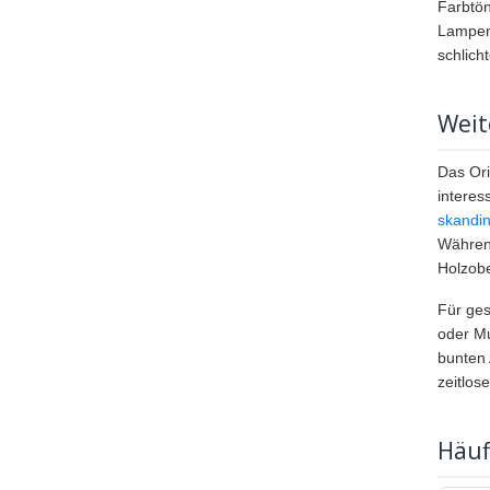
Farbtön
Lampens
schlich
Weit
Das Ori
interes
skandi
Während
Holzobe
Für ges
oder Mu
bunten 
zeitlos
Häuf