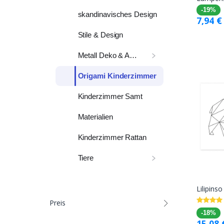
-19%
skandinavisches Design
7,94
€
Stile & Design
Metall Deko & Accessoires
Origami Kinderzimmer
Kinderzimmer Samt
Materialien
Kinderzimmer Rattan
Tiere
Lilipins
Preis
-18%
15,08