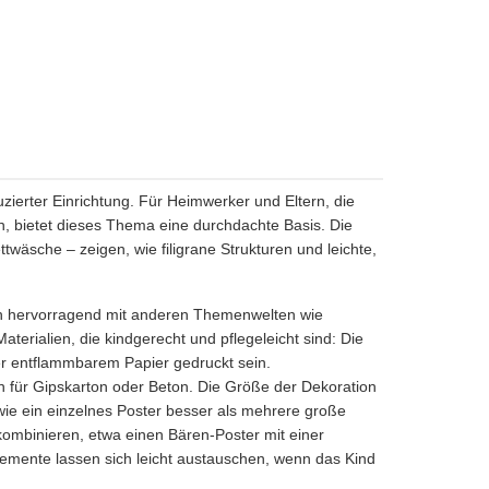
zierter Einrichtung. Für Heimwerker und Eltern, die
, bietet dieses Thema eine durchdachte Basis. Die
twäsche – zeigen, wie filigrane Strukturen und leichte,
ich hervorragend mit anderen Themenwelten wie
terialien, die kindgerecht und pflegeleicht sind: Die
er entflammbarem Papier gedruckt sein.
n für Gipskarton oder Beton. Die Größe der Dekoration
ie ein einzelnes Poster besser als mehrere große
ombinieren, etwa einen Bären-Poster mit einer
emente lassen sich leicht austauschen, wenn das Kind
.