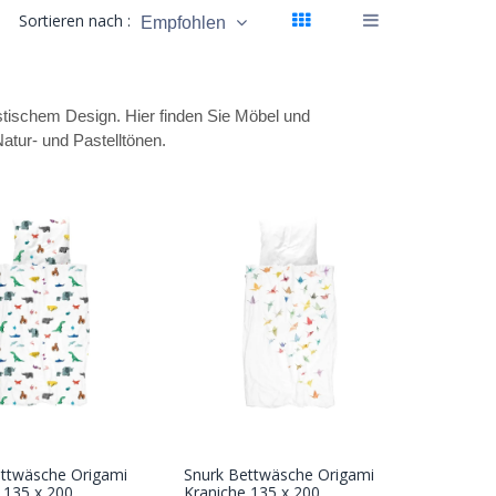
Sortieren nach :
Empfohlen
stischem Design. Hier finden Sie Möbel und
atur- und Pastelltönen.
ettwäsche Origami
Snurk Bettwäsche Origami
In den
In den
 135 x 200
Kraniche 135 x 200