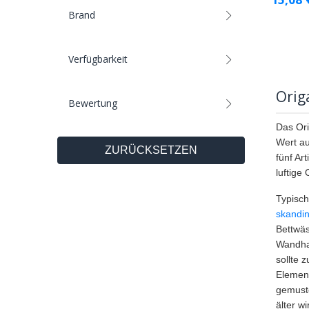
Brand
Verfügbarkeit
Orig
Bewertung
Das Ori
Wert au
ZURÜCKSETZEN
fünf Ar
luftige
Typisch
skandi
Bettwäs
Wandhal
sollte 
Element
gemuste
älter w