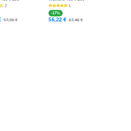
Warenkorb
Warenkorb
2
1
-17%
€
56,22
€
57,56
€
67,46
€