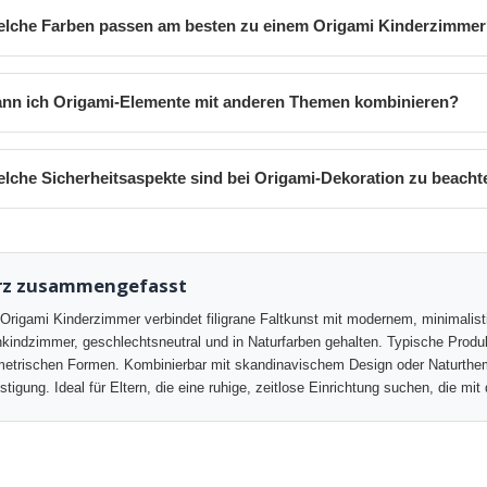
lche Farben passen am besten zu einem Origami Kinderzimme
nn ich Origami-Elemente mit anderen Themen kombinieren?
lche Sicherheitsaspekte sind bei Origami-Dekoration zu beach
rz zusammengefasst
Origami Kinderzimmer verbindet filigrane Faltkunst mit modernem, minimalis
nkindzimmer, geschlechtsneutral und in Naturfarben gehalten. Typische Prod
etrischen Formen. Kombinierbar mit skandinavischem Design oder Naturtheme
stigung. Ideal für Eltern, die eine ruhige, zeitlose Einrichtung suchen, die m