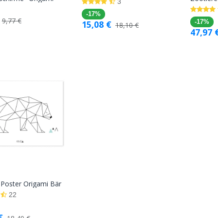
3
Warenkorb
Warenkorb
-17%
9,77
€
15,08
€
-17%
18,10
€
47,97
o Poster Origami Bär
In den
22
Warenkorb
€