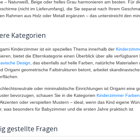
e – Naturweiß, Beige oder helles Grau harmonieren am besten. Für d
chirme (nicht im Lieferumfang), die Sie separat nach Ihrem Geschmac
ten Rahmen aus Holz oder Metall ergänzen – das unterstreicht den min
ere Kategorien
gami Kinderzimmer ist ein spezielles Thema innerhalb der
Kinderzimm
sieren, bietet die Elternkategorie einen Überblick über alle verfügbar
navische Design
, das ebenfalls auf helle Farben, natürliche Materialien
 Origami geometrische Faltstrukturen betont, arbeitet skandinavisc
rflächen.
chlechtsneutrale oder minimalistische Einrichtungen ist Origami eine 
ster bevorzugen, schauen Sie in die Kategorien
Kinderzimmer Farben
Akzenten oder verspielten Mustern – ideal, wenn das Kind eigene Wün
er, was besonders für Babyzimmer und die ersten Jahre praktisch ist.
ig gestellte Fragen