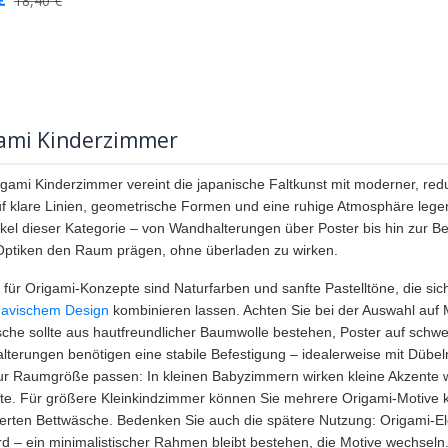
18,40
€
ami Kinderzimmer
gami Kinderzimmer vereint die japanische Faltkunst mit moderner, redu
f klare Linien, geometrische Formen und eine ruhige Atmosphäre legen
tikel dieser Kategorie – von Wandhalterungen über Poster bis hin zur Bet
 Optiken den Raum prägen, ohne überladen zu wirken.
 für Origami-Konzepte sind Naturfarben und sanfte Pastelltöne, die s
navischem Design
kombinieren lassen. Achten Sie bei der Auswahl auf Ma
che sollte aus hautfreundlicher Baumwolle bestehen, Poster auf schw
terungen benötigen eine stabile Befestigung – idealerweise mit Dübel
zur Raumgröße passen: In kleinen Babyzimmern wirken kleine Akzente w
e. Für größere Kleinkindzimmer können Sie mehrere Origami-Motive k
rten Bettwäsche. Bedenken Sie auch die spätere Nutzung: Origami-El
ird – ein minimalistischer Rahmen bleibt bestehen, die Motive wechseln