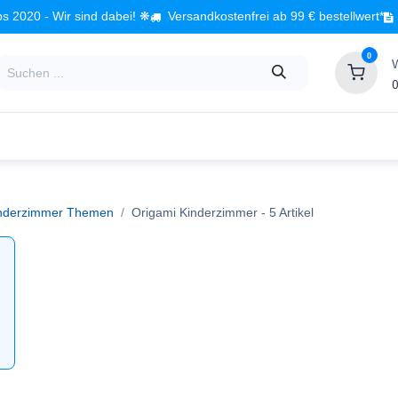
s 2020 - Wir sind dabei! ❋
Versandkostenfrei ab 99 € bestellwert*
0
0
Babyzimmer
Spielzeug
Kindermöbel
Fach
nderzimmer Themen
Origami Kinderzimmer
- 5 Artikel