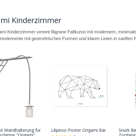
ami Kinderzimmer
mi Kinderzimmer vereint filigrane Faltkunst mit modernem, minimali
nselemente mit geometrischen Formen und klaren Linien in sanften N
ot Wandhalterung für
Lilipinso Poster Origami Bär
Snurk B
In den
In den
chirme "Origami"
Zootiere