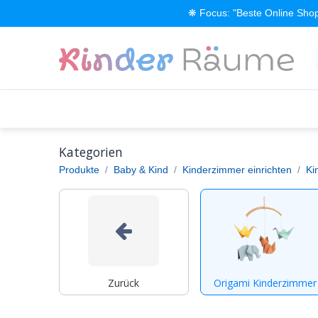
Zum Inhalt springen
❋ Focus: "Beste Online Shop
Alle Produkte
Kinderzimmer einrichten
Kategorien
Produkte
Baby & Kind
Kinderzimmer einrichten
Ki
Zurück
Origami Kinderzimmer