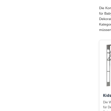
Die Kom
für Bab
Dekorat
Kategor
müssen
Kid
Die W
für D