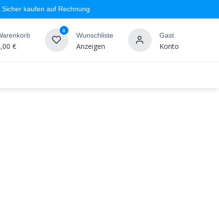
Sicher kaufen auf Rechnung
0
Warenkorb
Wunschliste
Gast
,00
€
Anzeigen
Konto
geschäft
Markenshops
Wandgestaltung
%SALE