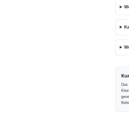
We
Ka
We
Ku
Das 
Klei
geom
Befe