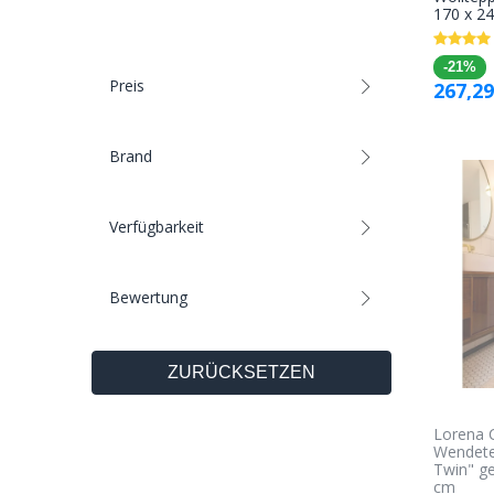
170 x 2
-21%
Preis
267,29
Brand
Verfügbarkeit
Bewertung
ZURÜCKSETZEN
Lorena 
Wendete
Twin" ge
cm