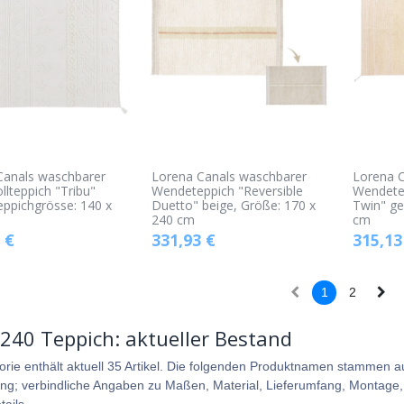
Canals waschbarer
Lorena Canals waschbarer
Lorena 
lteppich "Tribu"
Wendeteppich "Reversible
Wendetep
eppichgrösse: 140 x
Duetto" beige, Größe: 170 x
Twin" ge
240 cm
cm
€
331,93
€
315,13
1
2
 240 Teppich: aktueller Bestand
orie enthält aktuell 35 Artikel. Die folgenden Produktnamen stammen 
ung; verbindliche Angaben zu Maßen, Material, Lieferumfang, Montage, P