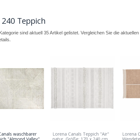
 240 Teppich
Kategorie sind aktuell 35 Artikel gelistet. Vergleichen Sie die aktuell
tails.
Canals waschbarer
Lorena Canals Teppich "Air"
Lorena 
In den
ich "Almond Valley"
natur, Größe: 170 x 240 cm
Wendetep