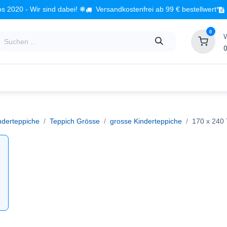
s 2020 - Wir sind dabei! ❋
Versandkostenfrei ab 99 € bestellwert*
0
0
Babyzimmer
Spielzeug
Kindermöbel
Fach
nderteppiche
Teppich Grösse
grosse Kinderteppiche
170 x 240 