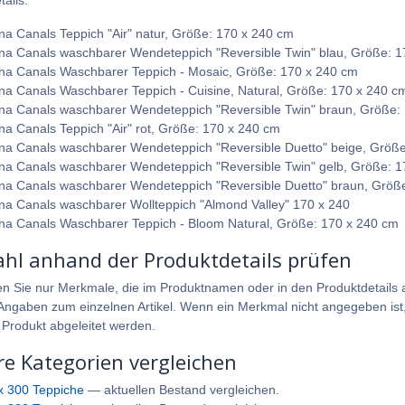
ails.
na Canals Teppich "Air" natur, Größe: 170 x 240 cm
na Canals waschbarer Wendeteppich "Reversible Twin" blau, Größe: 1
na Canals Waschbarer Teppich - Mosaic, Größe: 170 x 240 cm
na Canals Waschbarer Teppich - Cuisine, Natural, Größe: 170 x 240 c
na Canals waschbarer Wendeteppich "Reversible Twin" braun, Größe:
na Canals Teppich "Air" rot, Größe: 170 x 240 cm
na Canals waschbarer Wendeteppich "Reversible Duetto" beige, Größe
na Canals waschbarer Wendeteppich "Reversible Twin" gelb, Größe: 1
na Canals waschbarer Wendeteppich "Reversible Duetto" braun, Größ
na Canals waschbarer Wollteppich "Almond Valley" 170 x 240
na Canals Waschbarer Teppich - Bloom Natural, Größe: 170 x 240 cm
hl anhand der Produktdetails prüfen
en Sie nur Merkmale, die im Produktnamen oder in den Produktdetails a
ngaben zum einzelnen Artikel. Wenn ein Merkmal nicht angegeben ist, 
 Produkt abgeleitet werden.
re Kategorien vergleichen
x 300 Teppiche
— aktuellen Bestand vergleichen.