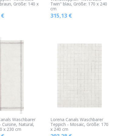
braun, Größe: 140 x
Twin" blau, Größe: 170 x 240
cm
€
315,13
€
Canals Waschbarer
Lorena Canals Waschbarer
 Cuisine, Natural,
Teppich - Mosaic, Größe: 170
0 x 230 cm
x 240 cm
€
293,28
€