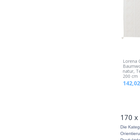
Lorena 
Baumwol
natur, T
200 cm
142,02
170 x
Die Kateg
Orientier