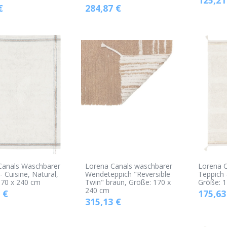
€
284,87
€
Canals Waschbarer
Lorena Canals waschbarer
Lorena 
- Cuisine, Natural,
Wendeteppich "Reversible
Teppich 
170 x 240 cm
Twin" braun, Größe: 170 x
Größe: 1
240 cm
€
175,63
315,13
€