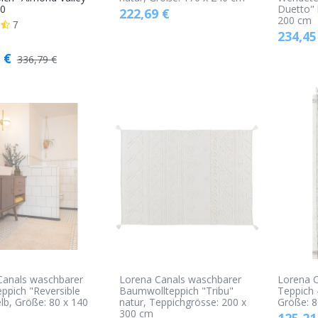
40
Duetto" 
222,69
€
Warenkorb
200 cm
7
234,45
€
336,79
€
Canals waschbarer
Lorena Canals waschbarer
Lorena 
ppich "Reversible
Baumwollteppich "Tribu"
Teppich -
lb, Größe: 80 x 140
natur, Teppichgrösse: 200 x
Größe: 8
300 cm
125,21