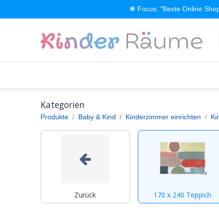
Zum Inhalt springen
❋ Focus: "Beste Online Shop
Alle Produkte
Kinderzimmer einrichten
Kategorien
Produkte
Baby & Kind
Kinderzimmer einrichten
Ki
Zurück
170 x 240 Teppich