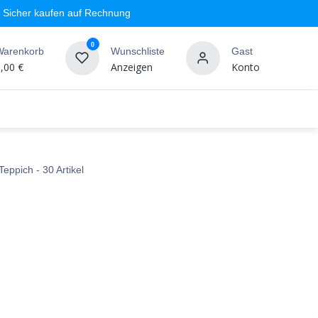
Sicher kaufen auf Rechnung
0
Warenkorb
Wunschliste
Gast
,00
€
Anzeigen
Konto
geschäft
Markenshops
Wandgestaltung
%SALE
Teppich
- 30 Artikel