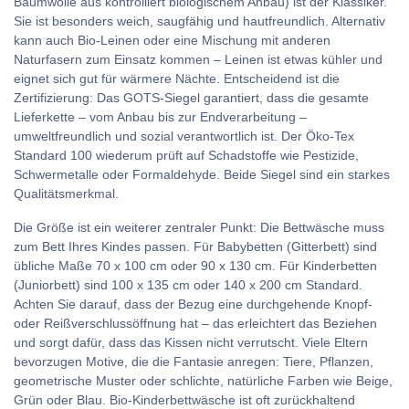
Baumwolle aus kontrolliert biologischem Anbau) ist der Klassiker.
Sie ist besonders weich, saugfähig und hautfreundlich. Alternativ
kann auch Bio-Leinen oder eine Mischung mit anderen
Naturfasern zum Einsatz kommen – Leinen ist etwas kühler und
eignet sich gut für wärmere Nächte. Entscheidend ist die
Zertifizierung: Das GOTS-Siegel garantiert, dass die gesamte
Lieferkette – vom Anbau bis zur Endverarbeitung –
umweltfreundlich und sozial verantwortlich ist. Der Öko-Tex
Standard 100 wiederum prüft auf Schadstoffe wie Pestizide,
Schwermetalle oder Formaldehyde. Beide Siegel sind ein starkes
Qualitätsmerkmal.
Die Größe ist ein weiterer zentraler Punkt: Die Bettwäsche muss
zum Bett Ihres Kindes passen. Für Babybetten (Gitterbett) sind
übliche Maße 70 x 100 cm oder 90 x 130 cm. Für Kinderbetten
(Juniorbett) sind 100 x 135 cm oder 140 x 200 cm Standard.
Achten Sie darauf, dass der Bezug eine durchgehende Knopf-
oder Reißverschlussöffnung hat – das erleichtert das Beziehen
und sorgt dafür, dass das Kissen nicht verrutscht. Viele Eltern
bevorzugen Motive, die die Fantasie anregen: Tiere, Pflanzen,
geometrische Muster oder schlichte, natürliche Farben wie Beige,
Grün oder Blau. Bio-Kinderbettwäsche ist oft zurückhaltend