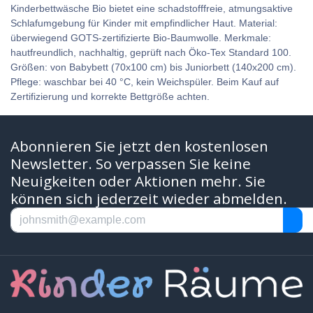
Kinderbettwäsche Bio bietet eine schadstofffreie, atmungsaktive
Schlafumgebung für Kinder mit empfindlicher Haut. Material:
überwiegend GOTS-zertifizierte Bio-Baumwolle. Merkmale:
hautfreundlich, nachhaltig, geprüft nach Öko-Tex Standard 100.
Größen: von Babybett (70x100 cm) bis Juniorbett (140x200 cm).
Pflege: waschbar bei 40 °C, kein Weichspüler. Beim Kauf auf
Zertifizierung und korrekte Bettgröße achten.
Abonnieren Sie jetzt den kostenlosen
Newsletter. So verpassen Sie keine
Neuigkeiten oder Aktionen mehr. Sie
können sich jederzeit wieder abmelden.