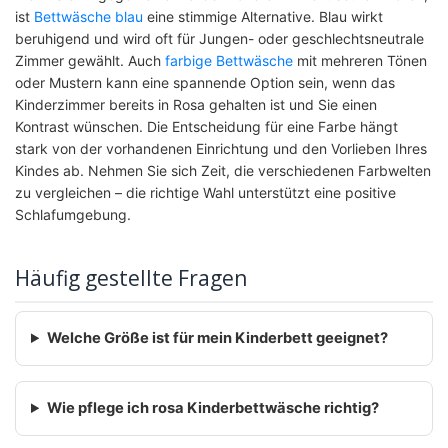
ist
Bettwäsche blau
eine stimmige Alternative. Blau wirkt
beruhigend und wird oft für Jungen- oder geschlechtsneutrale
Zimmer gewählt. Auch
farbige Bettwäsche
mit mehreren Tönen
oder Mustern kann eine spannende Option sein, wenn das
Kinderzimmer bereits in Rosa gehalten ist und Sie einen
Kontrast wünschen. Die Entscheidung für eine Farbe hängt
stark von der vorhandenen Einrichtung und den Vorlieben Ihres
Kindes ab. Nehmen Sie sich Zeit, die verschiedenen Farbwelten
zu vergleichen – die richtige Wahl unterstützt eine positive
Schlafumgebung.
Häufig gestellte Fragen
Welche Größe ist für mein Kinderbett geeignet?
Wie pflege ich rosa Kinderbettwäsche richtig?