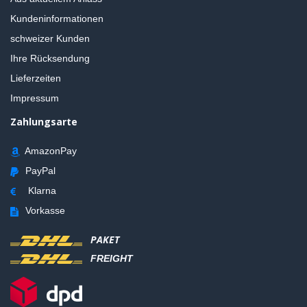
Kundeninformationen
schweizer Kunden
Ihre Rücksendung
Lieferzeiten
Impressum
Zahlungsarte
AmazonPay
PayPal
Klarna
Vorkasse
PAKET
FREIGHT