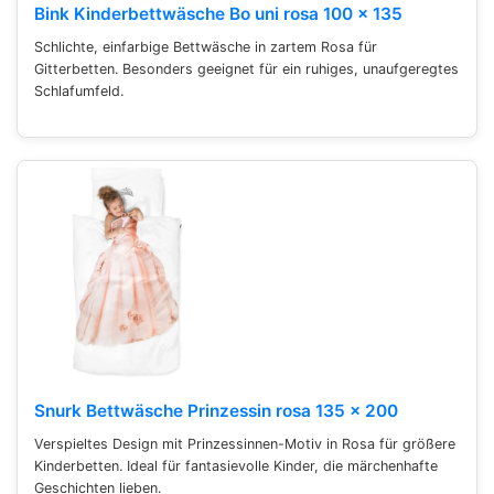
Bink Kinderbettwäsche Bo uni rosa 100 x 135
Schlichte, einfarbige Bettwäsche in zartem Rosa für
Gitterbetten. Besonders geeignet für ein ruhiges, unaufgeregtes
Schlafumfeld.
Snurk Bettwäsche Prinzessin rosa 135 x 200
Verspieltes Design mit Prinzessinnen-Motiv in Rosa für größere
Kinderbetten. Ideal für fantasievolle Kinder, die märchenhafte
Geschichten lieben.