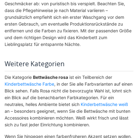
Geschmäcker ab: von puristisch bis verspielt. Beachten Sie,
dass die Pflegehinweise je nach Material variieren –
grundsätzlich empfiehlt sich ein erster Waschgang vor dem
ersten Gebrauch, um eventuelle Produktionsrückstände zu
entfernen und die Farben zu fixieren. Mit der passenden Größe
und dem richtigen Design wird das Kinderbett zum
Lieblingsplatz für entspannte Nächte.
Weitere Kategorien
Die Kategorie
Bettwäsche rosa
ist ein Teilbereich der
Kinderbettwäsche Farbe
, in der Sie alle Farbvarianten auf einen
Blick sehen. Falls Rosa nicht die bevorzugte Wahl ist, lohnt sich
ein Blick auf die benachbarten Farbkategorien. Für ein
neutrales, helles Ambiente bietet sich
Kinderbettwäsche weiß
an – besonders geeignet, wenn Sie die Bettwäsche mit bunten
Accessoires kombinieren möchten. Weiß wirkt frisch und lässt
sich zu fast jeder Einrichtung kombinieren.
Wenn Sie hingegen einen farbenfroheren Akzent setzen wollen,