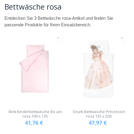
Bettwäsche rosa
Entdecken Sie 3 Bettwäsche rosa-Artikel und finden Sie
passende Produkte für Ihren Einsatzbereich.
Bink Kinderbettwäsche Bo uni
Snurk Bettwäsche Prinzessin
rosa 100 x 135
rosa 135 x 200
41,76
€
47,97
€