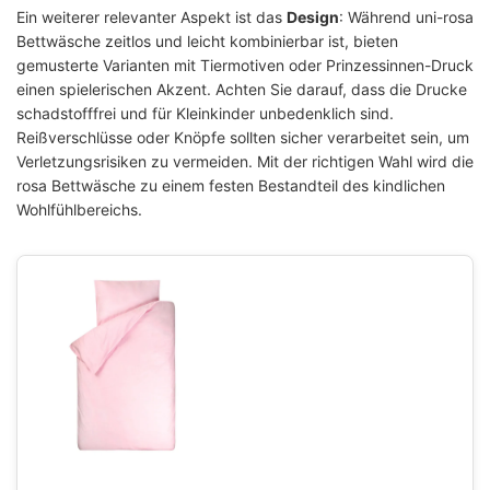
Ein weiterer relevanter Aspekt ist das
Design
: Während uni-rosa
Bettwäsche zeitlos und leicht kombinierbar ist, bieten
gemusterte Varianten mit Tiermotiven oder Prinzessinnen-Druck
einen spielerischen Akzent. Achten Sie darauf, dass die Drucke
schadstofffrei und für Kleinkinder unbedenklich sind.
Reißverschlüsse oder Knöpfe sollten sicher verarbeitet sein, um
Verletzungsrisiken zu vermeiden. Mit der richtigen Wahl wird die
rosa Bettwäsche zu einem festen Bestandteil des kindlichen
Wohlfühlbereichs.