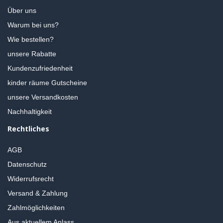
Über uns
Warum bei uns?
Wie bestellen?
unsere Rabatte
Kundenzufriedenheit
kinder räume Gutscheine
unsere Versandkosten
Nachhaltigkeit
Rechtliches
AGB
Datenschutz
Widerrufsrecht
Versand & Zahlung
Zahlmöglichkeiten
Aus aktuellem Anlass