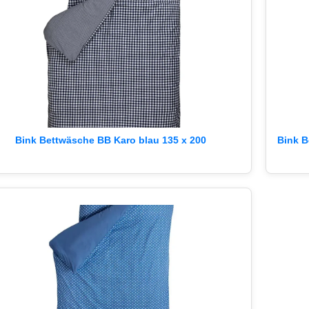
Bink Bettwäsche BB Karo blau 135 x 200
Bink B