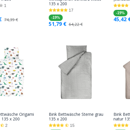
135 x 200
Warenkorb
Warenkorb
1
17
-19%
€
-19%
45,42
74,39
€
51,79
€
64,22
€
ettwäsche Origami
Bink Bettwäsche Sterne grau
Bink Bet
In den
In den
 135 x 200
135 x 200
natur 13
Warenkorb
Warenkorb
2
15