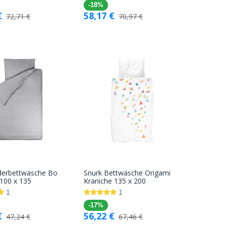
-18%
€
58,17
€
72,71
€
70,97
€
nderbettwäsche Bo
Snurk Bettwäsche Origami
In den
In den
 100 x 135
Kraniche 135 x 200
Warenkorb
Warenkorb
1
1
-17%
€
56,22
€
47,24
€
67,46
€