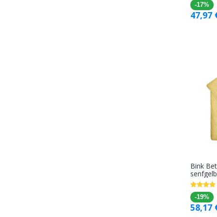
-17%
47,97
Bink Be
senfgelb
-19%
58,17