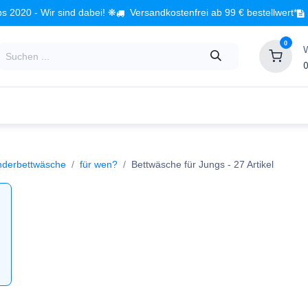
s 2020 - Wir sind dabei! ❋
Versandkostenfrei ab 99 € bestellwert*
0
0
Babyzimmer
Spielzeug
Kindermöbel
Fach
nderbettwäsche
für wen?
Bettwäsche für Jungs
- 27 Artikel