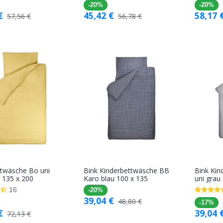
-20%
-20%
€
45,42
€
58,17
57,56
€
56,78
€
ttwäsche Bo uni
Bink Kinderbettwäsche BB
Bink Ki
In den
In den
 135 x 200
Karo blau 100 x 135
uni grau
Warenkorb
Warenkorb
16
-20%
39,04
€
48,80
€
-17%
€
39,04
72,13
€