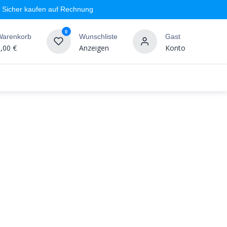
Sicher kaufen auf Rechnung
0
Warenkorb
Wunschliste
Gast
,00
€
Anzeigen
Konto
geschäft
Markenshops
Wandgestaltung
%SALE