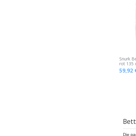
Snurk B
rot 135 
59,92
Bett
Die pa