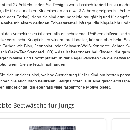
ent mit 27 Artikeln finden Sie Designs von klassisch kariert bis zu mod
, die für die meisten Kinderbetten ab etwa 3 Jahren geeignet ist. Acht
rcé oder Perkal), denn sie sind atmungsaktiv, saugfähig und für empfin
ewebe mit einem geringen Polyesteranteil infrage, die bügelleicht und for
hl des Verschlusses ist ebenfalls entscheidend: Reißverschlüsse sind 
cke verrutscht. Knopfleisten wirken traditioneller, können aber beim 
ge Farben wie Blau, Jeansblau oder Schwarz-Weiß-Kontraste. Achten Sie
 nach Oeko‑Tex Standard 100) – das ist besonders bei Kindern, die gern
legehinweise sind unkompliziert: In der Regel waschen Sie die Bettwäsc
nötig, wenn Sie sie feucht aufhängen.
ie sich unsicher sind, welche Ausrichtung für Ihr Kind am besten passt
önnen Sie auch nach neutralen Designs filtern. Für eine geschlechtsspe
n eingerichtet, die ebenfalls viele farbenfrohe Motive bietet.
ebte Bettwäsche für Jungs