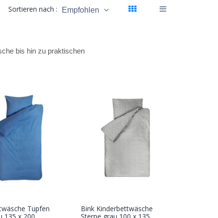
Sortieren nach :
Empfohlen
sche bis hin zu praktischen
ttwäsche Tupfen
Bink Kinderbettwäsche
In den
In den
u 135 x 200
Sterne grau 100 x 135