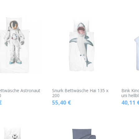
ettwäsche Astronaut
Snurk Bettwäsche Hai 135 x
Bink Ki
0
200
uni hellb
€
55,40
€
40,11