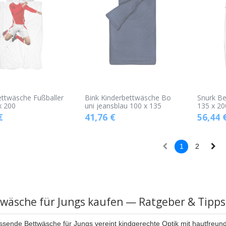
ettwäsche Fußballer
Bink Kinderbettwäsche Bo
Snurk B
x 200
uni jeansblau 100 x 135
135 x 20
€
41,76
€
56,44
1
2
wäsche für Jungs kaufen — Ratgeber & Tipps
ssende Bettwäsche für Jungs vereint kindgerechte Optik mit hautfreund