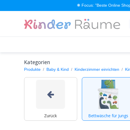
Zum Inhalt springen
❋ Focus: "Beste Online Shop
Alle Produkte
Kinderzimmer einrichten
Kategorien
Produkte
Baby & Kind
Kinderzimmer einrichten
Ki
Zurück
Bettwäsche für Jungs