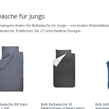
äsche für Jungs
 Kategorie finden Sie Bettwäsche für Jungs – von bunten Motivbettwä
twäsche. Entdecken Sie 27 verschiedene Designs.
ttwäsche BB Karo
Bink Bettwäsche Sil
Bink Be
In den
In den
 x 200
Minitüpfchen schwarz weiss
jeansbla