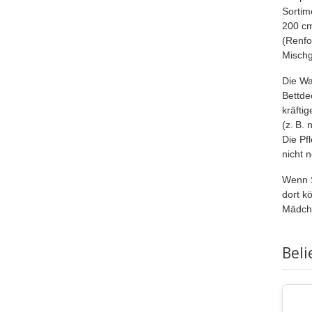
Sortim
200 cm
(Renfo
Mischg
Die Wa
Bettde
kräfti
(z. B.
Die Pf
nicht 
Wenn S
dort k
Mädche
Beli