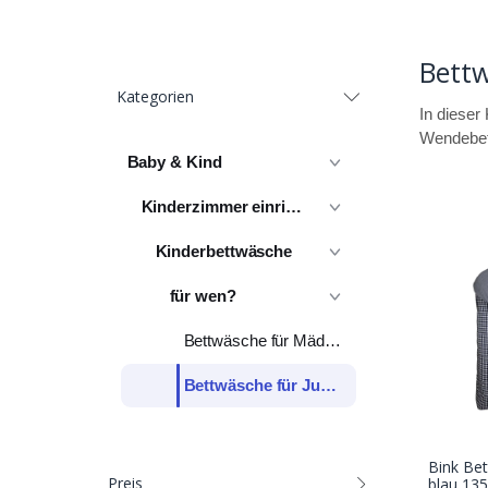
Bettw
Kategorien
In dieser
Wendebet
Baby & Kind
Kinderzimmer einrichten
Kinderbettwäsche
für wen?
Bettwäsche für Mädchen
Bettwäsche für Jungs
Bink Be
Preis
blau 135