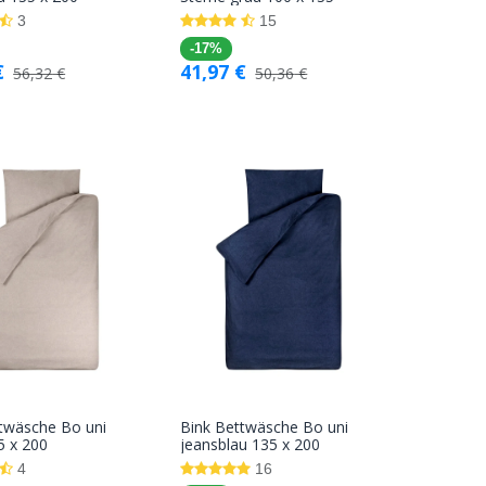
Warenkorb
Warenkorb
3
15
-17%
€
41,97
€
56,32
€
50,36
€
twäsche Bo uni
Bink Bettwäsche Bo uni
In den
In den
5 x 200
jeansblau 135 x 200
Warenkorb
Warenkorb
4
16