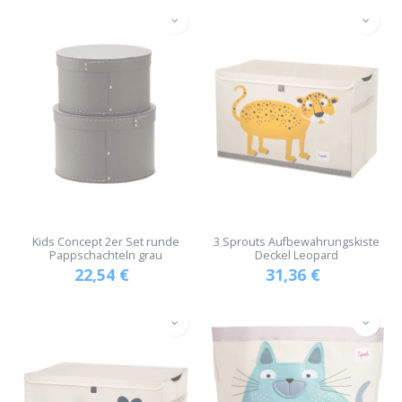
Kids Concept 2er Set runde
3 Sprouts Aufbewahrungskiste
Pappschachteln grau
Deckel Leopard
22,54
€
31,36
€