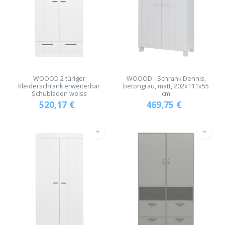
WOOOD 2 türiger
WOOOD - Schrank Dennis,
Kleiderschrank erweiterbar
betongrau, matt, 202x111x55
Schubladen weiss
cm
520,17
€
469,75
€