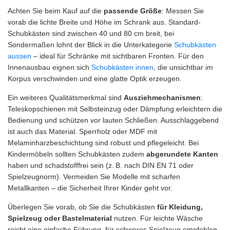
Achten Sie beim Kauf auf die
passende Größe
: Messen Sie
vorab die lichte Breite und Höhe im Schrank aus. Standard-
Schubkästen sind zwischen 40 und 80 cm breit, bei
Sondermaßen lohnt der Blick in die Unterkategorie
Schubkästen
aussen
– ideal für Schränke mit sichtbaren Fronten. Für den
Innenausbau eignen sich
Schubkästen innen
, die unsichtbar im
Korpus verschwinden und eine glatte Optik erzeugen.
Ein weiteres Qualitätsmerkmal sind
Ausziehmechanismen
:
Teleskopschienen mit Selbsteinzug oder Dämpfung erleichtern die
Bedienung und schützen vor lauten Schließen. Ausschlaggebend
ist auch das Material. Sperrholz oder MDF mit
Melaminharzbeschichtung sind robust und pflegeleicht. Bei
Kindermöbeln sollten Schubkästen zudem
abgerundete Kanten
haben und schadstofffrei sein (z. B. nach DIN EN 71 oder
Spielzeugnorm). Vermeiden Sie Modelle mit scharfen
Metallkanten – die Sicherheit Ihrer Kinder geht vor.
Überlegen Sie vorab, ob Sie die Schubkästen
für Kleidung,
Spielzeug oder Bastelmaterial
nutzen. Für leichte Wäsche
reicht eine einfache Führung, für schweres Spielzeug empfehlen