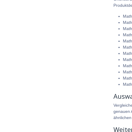
Produktdet
Math
Math
Math
Math
Math
Math
Math
Math
Math
Math
Math
Math
Auswa
Vergleich
genauen A
ähnlichen
Weite