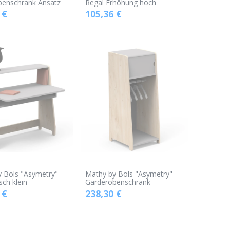
benschrank Ansatz
Regal Erhöhung hoch
€
105,36
€
 Bols "Asymetry"
Mathy by Bols "Asymetry"
sch klein
Garderobenschrank
€
238,30
€