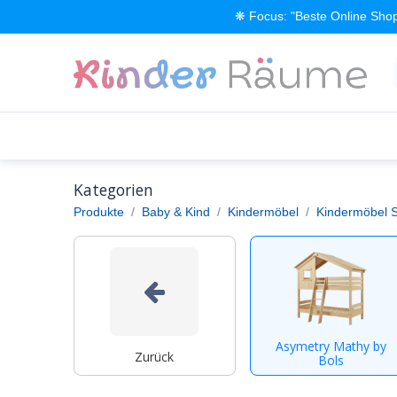
Zum Inhalt springen
❋ Focus: "Beste Online Shop
Alle Produkte
Kinderzimmer einrichten
Kategorien
Produkte
Baby & Kind
Kindermöbel
Kindermöbel St
Asymetry Mathy by
Zurück
Bols