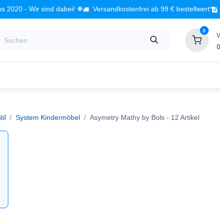
s 2020 - Wir sind dabei! ❋
Versandkostenfrei ab 99 € bestellwert*
0
0
Babyzimmer
Spielzeug
Kindermöbel
Fach
il
System Kindermöbel
Asymetry Mathy by Bols
- 12 Artikel