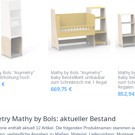
y Bols "Asymetry"
Mathy by Bols "Asymetry"
Mathy by
 Erhöhung hoch
Baby Beistellbett umbaubar
Baby Bei
zum Schreibtisch mit 1 Regal
zum Schr
€
Regalen
669,75
€
852,94
try Mathy by Bols: aktueller Bestand
orie enthält aktuell 12 Artikel. Die folgenden Produktnamen stammen 
ung; verbindliche Angaben zu Maßen, Material, Lieferumfang, Montage, P