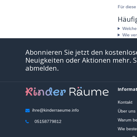
Für diese
Häufi
Welche A
Wie ver
Abonnieren Sie jetzt den kostenlos
Neuigkeiten oder Aktionen mehr. Si
abmelden.
Informa
Kontakt
ihre@kinderraeume.info
Über uns
Warum be
05158779812
Wie beste