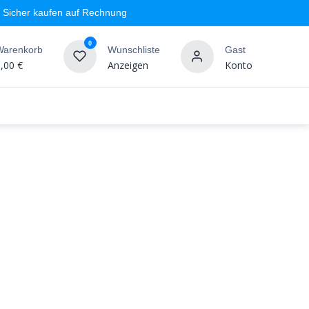
Sicher kaufen auf Rechnung
0
Warenkorb
Wunschliste
Gast
,00
€
Anzeigen
Konto
geschäft
Markenshops
Wandgestaltung
%SALE