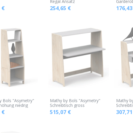
Regal Ansatz
Gardero
€
254,65
€
176,43
y Bols "Asymetry"
Mathy by Bols "Asymetry"
Mathy by
höhung niedrig
Schreibtisch gross
Schreibti
€
515,07
€
307,71