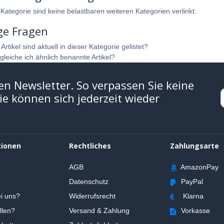
 Kategorie sind keine belastbaren weiteren Kategorien verlinkt.
ge Fragen
rtikel sind aktuell in dieser Kategorie gelistet?
gleiche ich ähnlich benannte Artikel?
en Newsletter. So verpassen Sie keine
e können sich jederzeit wieder
tionen
Rechtliches
Zahlungsarte
AGB
AmazonPay
Datenschutz
PayPal
i uns?
Widerrufsrecht
Klarna
llen?
Versand & Zahlung
Vorkasse