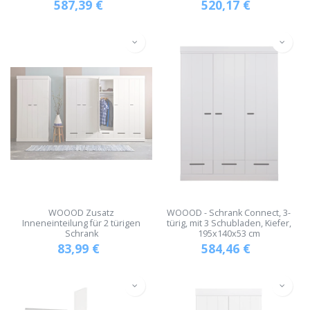
587,39
€
520,17
€
WOOOD Zusatz
WOOOD - Schrank Connect, 3-
Inneneinteilung für 2 türigen
türig, mit 3 Schubladen, Kiefer,
Schrank
195x140x53 cm
83,99
€
584,46
€